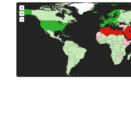
•
+
−