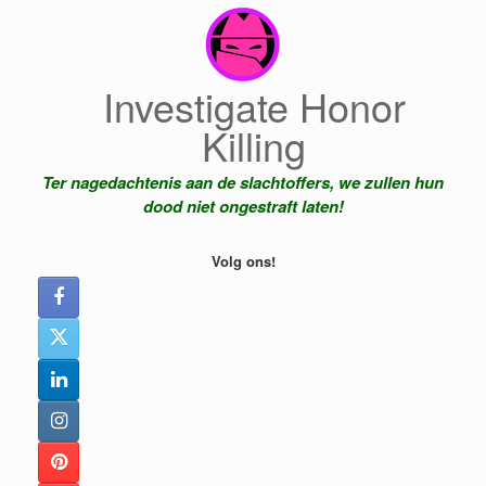
Ga
naar
de
inhoud
Investigate Honor
Killing
Ter nagedachtenis aan de slachtoffers, we zullen hun
dood niet ongestraft laten!
Volg ons!