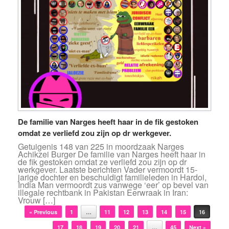
De familie van Narges heeft haar in de fik gestoken
omdat ze verliefd zou zijn op dr werkgever.
Getuigenis 148 van 225 in moordzaak Narges
Achikzei Burger De familie van Narges heeft haar in
de fik gestoken omdat ze verliefd zou zijn op dr
werkgever. Laatste berichten Vader vermoordt 15-
jarige dochter en beschuldigt familieleden in Hardoi,
India Man vermoordt zus vanwege ‘eer’ op bevel van
illegale rechtbank in Pakistan Eerwraak in Iran:
Vrouw […]
Bericht navigatie
« Previous
1
…
11
12
13
14
15
16
17
18
19
20
21
…
45
Next »