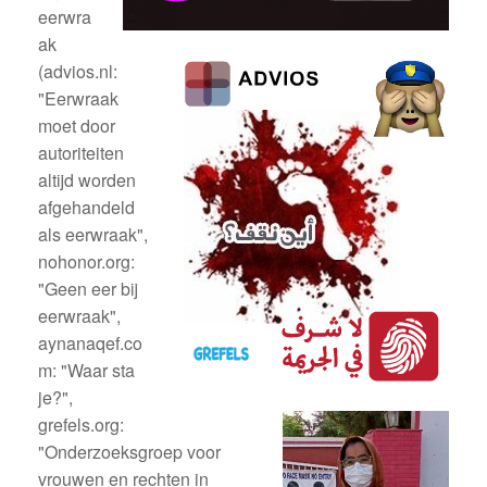
eerwra
ak
(advios.nl:
"Eerwraak
moet door
autoriteiten
altijd worden
afgehandeld
als eerwraak",
nohonor.org:
"Geen eer bij
eerwraak",
aynanaqef.co
m: "Waar sta
je?",
grefels.org:
"Onderzoeksgroep voor
vrouwen en rechten in