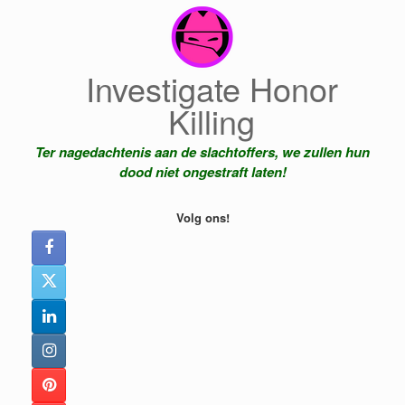
Ga
naar
de
inhoud
Investigate Honor
Killing
Ter nagedachtenis aan de slachtoffers, we zullen hun
dood niet ongestraft laten!
Volg ons!