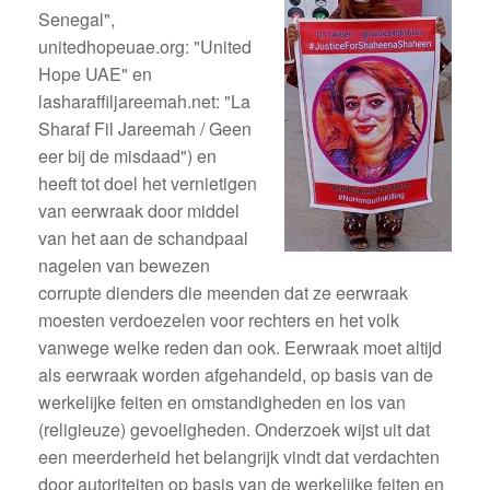
Senegal",
unitedhopeuae.org: "United
Hope UAE" en
lasharaffiljareemah.net: "La
Sharaf Fil Jareemah / Geen
eer bij de misdaad") en
heeft tot doel het vernietigen
van eerwraak door middel
van het aan de schandpaal
nagelen van bewezen
corrupte dienders die meenden dat ze eerwraak
moesten verdoezelen voor rechters en het volk
vanwege welke reden dan ook. Eerwraak moet altijd
als eerwraak worden afgehandeld, op basis van de
werkelijke feiten en omstandigheden en los van
(religieuze) gevoeligheden. Onderzoek wijst uit dat
een meerderheid het belangrijk vindt dat verdachten
door autoriteiten op basis van de werkelijke feiten en