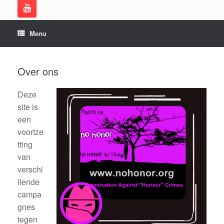
Menu
Over ons
Deze
site is
een
voortze
tting
van
verschi
llende
campa
gnes
tegen