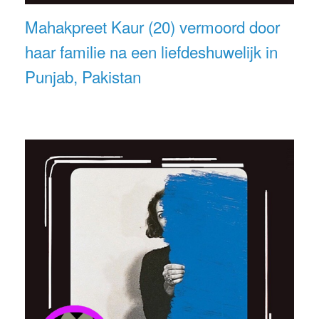
Mahakpreet Kaur (20) vermoord door
haar familie na een liefdeshuwelijk in
Punjab, Pakistan