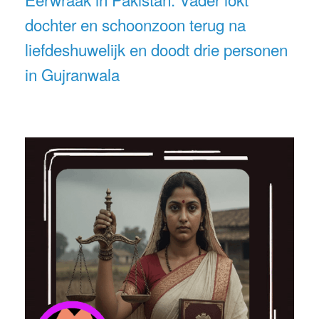
dochter en schoonzoon terug na
liefdeshuwelijk en doodt drie personen
in Gujranwala