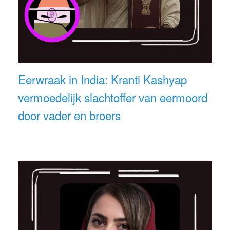
Eerwraak in India: Kranti Kashyap
vermoedelijk slachtoffer van eermoord
door vader en broers