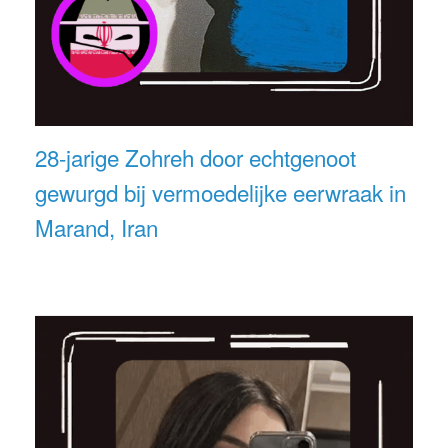
28-jarige Zohreh door echtgenoot
gewurgd bij vermoedelijke eerwraak in
Marand, Iran