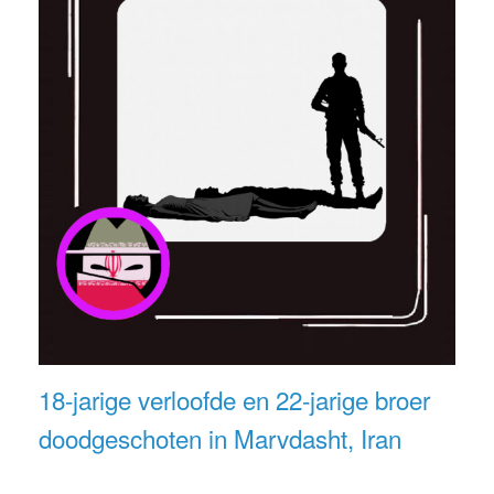
18-jarige verloofde en 22-jarige broer
doodgeschoten in Marvdasht, Iran