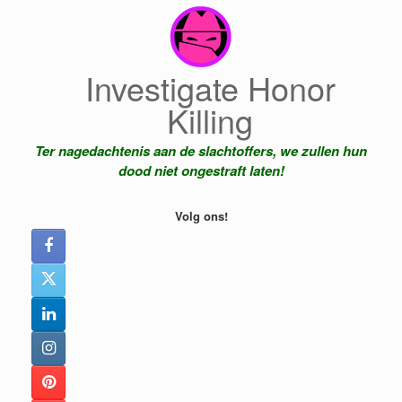
Ga
naar
de
inhoud
Investigate Honor
Killing
Ter nagedachtenis aan de slachtoffers, we zullen hun
dood niet ongestraft laten!
Volg ons!