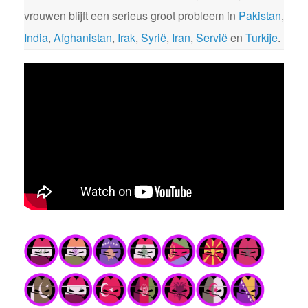
vrouwen blijft een serieus groot probleem in
Pakistan
,
India
,
Afghanistan
,
Irak
,
Syrië
,
Iran
,
Servië
en
Turkije
.