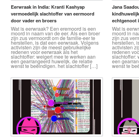
Eerwraak in India: Kranti Kashyap
Jana Saadoui
vermoedelijk slachtoffer van eermoord
kindhuwelij
door vader en broers
echtgenoot i
Wat is eerwraak? Een eremoord is een
Wat is eerw
moord in naam van de eer. Als een broer
moord in na
zijn zus vermoordt om de familie-eer te
zijn zus ver
herstellen, is dat een eerwraak. Volgens
herstellen, 
activisten zijn de meest gebruikelijke
activisten z
redenen voor eerwraak als het
redenen voo
slachtoffer: weigert mee te werken aan
slachtoffer:
een gearrangeerd huwelijk. de relatie
een gearrang
wenst te beëindigen. het slachtoffer […]
wenst te beë