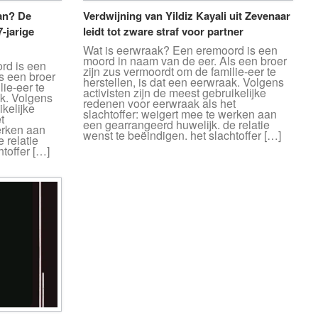
an? De
Verdwijning van Yildiz Kayali uit Zevenaar
-jarige
leidt tot zware straf voor partner
Wat is eerwraak? Een eremoord is een
moord in naam van de eer. Als een broer
rd is een
zijn zus vermoordt om de familie-eer te
s een broer
herstellen, is dat een eerwraak. Volgens
lie-eer te
activisten zijn de meest gebruikelijke
ak. Volgens
redenen voor eerwraak als het
ikelijke
slachtoffer: weigert mee te werken aan
t
een gearrangeerd huwelijk. de relatie
erken aan
wenst te beëindigen. het slachtoffer […]
 relatie
htoffer […]