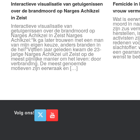
Interactieve visualisatie van getuigenissen
Femicide in
over de brandmoord op Narges Achikzei
vrouw vermo
in Zeist
Wat is eerw
moord in na
Interactieve visualisatie van
zijn zus ver
getuigenissen over de brandmoord op
herstellen, 
Narges Achikzei in Zeist Narges
activisten z
Achikzei:”Ik ga later trouwen met een man
redenen voo
van mijn eigen keuze, anders branden in
slachtoffer:
de hel!”Vijftien jaar geleden kwam de 23-
een gearrang
jarige Narges Achikzei uit Zeist op de
wenst te beë
meest pijnlijke manier om het leven: door
verbranding. De meest genoemde
motieven zijn eerwraak en […]
Bericht navigatie
Volg ons!