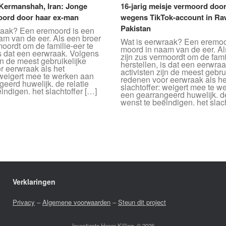
 Kermanshah, Iran: Jonge
16-jarig meisje vermoord doo
ord door haar ex-man
wegens TikTok-account in Ra
Pakistan
raak? Een eremoord is een
am van de eer. Als een broer
Wat is eerwraak? Een eremoo
moordt om de familie-eer te
moord in naam van de eer. Al
is dat een eerwraak. Volgens
zijn zus vermoordt om de fami
ijn de meest gebruikelijke
herstellen, is dat een eerwra
r eerwraak als het
activisten zijn de meest gebru
 weigert mee te werken aan
redenen voor eerwraak als he
eerd huwelijk. de relatie
slachtoffer: weigert mee te w
indigen. het slachtoffer […]
een gearrangeerd huwelijk. de
wenst te beëindigen. het slac
Verklaringen
Privacy
–
Algemene voorwaarden
–
Steun dit project
Investigate Honor Killing, © 2026