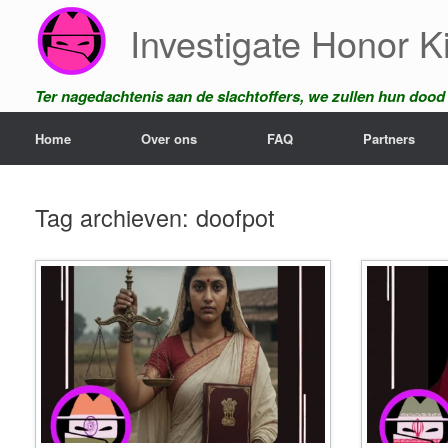
Ga
Investigate Honor Ki
naar
de
inhoud
Ter nagedachtenis aan de slachtoffers, we zullen hun dood n
Home
Over ons
FAQ
Partners
Tag archieven:
doofpot