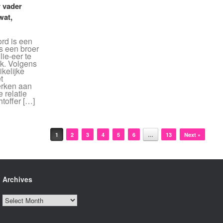
r vader
wat,
rd is een
s een broer
lie-eer te
ak. Volgens
ikelijke
t
erken aan
 relatie
htoffer […]
1
2
3
4
5
6
…
13
Next »
Archives
Archives