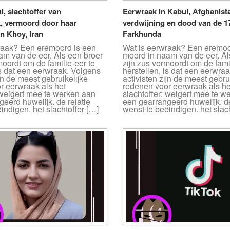
, slachtoffer van
Eerwraak in Kabul, Afghanist
k, vermoord door haar
verdwijning en dood van de 17
n Khoy, Iran
Farkhunda
raak? Een eremoord is een
Wat is eerwraak? Een eremoo
am van de eer. Als een broer
moord in naam van de eer. Al
moordt om de familie-eer te
zijn zus vermoordt om de fami
is dat een eerwraak. Volgens
herstellen, is dat een eerwra
ijn de meest gebruikelijke
activisten zijn de meest gebru
r eerwraak als het
redenen voor eerwraak als he
 weigert mee te werken aan
slachtoffer: weigert mee te w
eerd huwelijk. de relatie
een gearrangeerd huwelijk. de
indigen. het slachtoffer […]
wenst te beëindigen. het slac