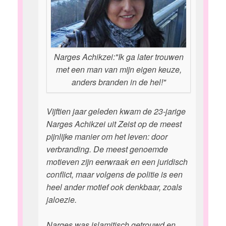
Narges Achikzei:"Ik ga later trouwen
met een man van mijn eigen keuze,
anders branden in de hel!"
Vijftien jaar geleden kwam de 23-jarige
Narges Achikzei uit Zeist op de meest
pijnlijke manier om het leven: door
verbranding. De meest genoemde
motieven zijn eerwraak en een juridisch
conflict, maar volgens de politie is een
heel ander motief ook denkbaar, zoals
jaloezie.
Narges was islamitisch getrouwd en