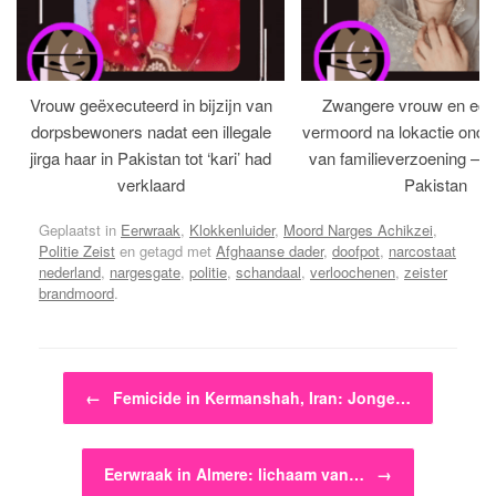
Vrouw geëxecuteerd in bijzijn van
Zwangere vrouw en ech
dorpsbewoners nadat een illegale
vermoord na lokactie ond
jirga haar in Pakistan tot ‘kari’ had
van familieverzoening – H
verklaard
Pakistan
Geplaatst in
Eerwraak
,
Klokkenluider
,
Moord Narges Achikzei
,
Politie Zeist
en getagd met
Afghaanse dader
,
doofpot
,
narcostaat
nederland
,
nargesgate
,
politie
,
schandaal
,
verloochenen
,
zeister
brandmoord
.
Bericht navigatie
←
Femicide in Kermanshah, Iran: Jonge…
Eerwraak in Almere: lichaam van…
→