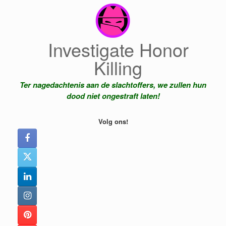
Ga
naar
de
inhoud
Investigate Honor
Killing
Ter nagedachtenis aan de slachtoffers, we zullen hun
dood niet ongestraft laten!
Volg ons!