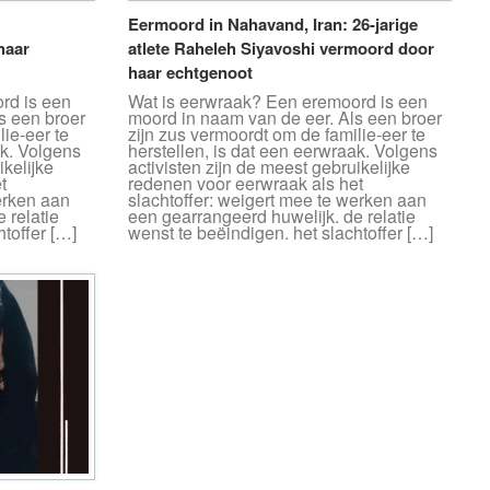
Eermoord in Nahavand, Iran: 26-jarige
haar
atlete Raheleh Siyavoshi vermoord door
haar echtgenoot
rd is een
Wat is eerwraak? Een eremoord is een
s een broer
moord in naam van de eer. Als een broer
lie-eer te
zijn zus vermoordt om de familie-eer te
ak. Volgens
herstellen, is dat een eerwraak. Volgens
ikelijke
activisten zijn de meest gebruikelijke
t
redenen voor eerwraak als het
erken aan
slachtoffer: weigert mee te werken aan
 relatie
een gearrangeerd huwelijk. de relatie
htoffer […]
wenst te beëindigen. het slachtoffer […]