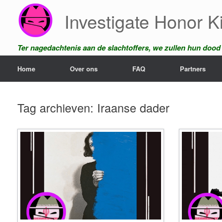
Ga
Investigate Honor Ki
naar
de
inhoud
Ter nagedachtenis aan de slachtoffers, we zullen hun dood n
Home
Over ons
FAQ
Partners
Tag archieven:
Iraanse dader