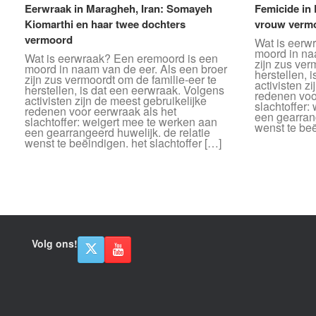
Eerwraak in Maragheh, Iran: Somayeh
Femicide in
Kiomarthi en haar twee dochters
vrouw vermo
vermoord
Wat is eerw
moord in na
Wat is eerwraak? Een eremoord is een
zijn zus ver
moord in naam van de eer. Als een broer
herstellen, 
zijn zus vermoordt om de familie-eer te
activisten z
herstellen, is dat een eerwraak. Volgens
redenen voo
activisten zijn de meest gebruikelijke
slachtoffer:
redenen voor eerwraak als het
een gearrang
slachtoffer: weigert mee te werken aan
wenst te beë
een gearrangeerd huwelijk. de relatie
wenst te beëindigen. het slachtoffer […]
Bericht navigatie
Volg ons!