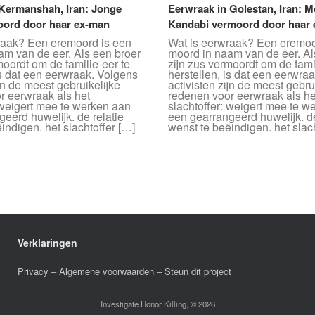
 Kermanshah, Iran: Jonge
Eerwraak in Golestan, Iran: 
ord door haar ex-man
Kandabi vermoord door haar 
raak? Een eremoord is een
Wat is eerwraak? Een eremoo
am van de eer. Als een broer
moord in naam van de eer. Al
moordt om de familie-eer te
zijn zus vermoordt om de fami
is dat een eerwraak. Volgens
herstellen, is dat een eerwra
ijn de meest gebruikelijke
activisten zijn de meest gebru
r eerwraak als het
redenen voor eerwraak als he
 weigert mee te werken aan
slachtoffer: weigert mee te w
eerd huwelijk. de relatie
een gearrangeerd huwelijk. de
indigen. het slachtoffer […]
wenst te beëindigen. het slac
Verklaringen
Privacy
–
Algemene voorwaarden
–
Steun dit project
Investigate Honor Killing, © 2026