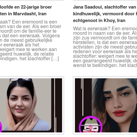
rloofde en 22-jarige broer
Jana Saadoui, slachtoffer van
en in Marvdasht, Iran
kindhuwelijk, vermoord door 
echtgenoot in Khoy, Iran
raak? Een eremoord is een
am van de eer. Als een broer
Wat is eerwraak? Een eremoo
moordt om de familie-eer te
moord in naam van de eer. Al
is dat een eerwraak. Volgens
zijn zus vermoordt om de fami
ijn de meest gebruikelijke
herstellen, is dat een eerwra
r eerwraak als het
activisten zijn de meest gebru
 weigert mee te werken aan
redenen voor eerwraak als he
eerd huwelijk. de relatie
slachtoffer: weigert mee te w
indigen. het slachtoffer […]
een gearrangeerd huwelijk. de
wenst te beëindigen. het slac