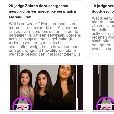
28-jarige Zohreh door echtgenoot
18-jarige ve
gewurgd bij vermoedelijke eerwraak in
doodgeschot
Marand, Iran
Wat is eerw
moord in na
Wat is eerwraak? Een eremoord is een
zijn zus ver
moord in naam van de eer. Als een broer
herstellen, 
zijn zus vermoordt om de familie-eer te
activisten z
herstellen, is dat een eerwraak. Volgens
redenen voo
activisten zijn de meest gebruikelijke
slachtoffer:
redenen voor eerwraak als het
een gearrang
slachtoffer: weigert mee te werken aan
wenst te beë
een gearrangeerd huwelijk. de relatie
wenst te beëindigen. het slachtoffer […]