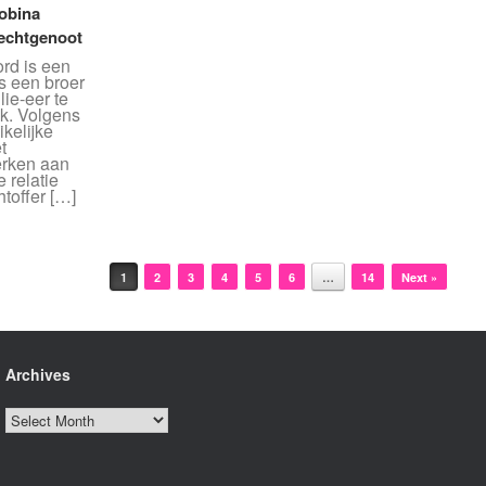
Mobina
echtgenoot
rd is een
s een broer
lie-eer te
ak. Volgens
ikelijke
t
erken aan
 relatie
htoffer […]
1
2
3
4
5
6
…
14
Next »
Archives
Archives