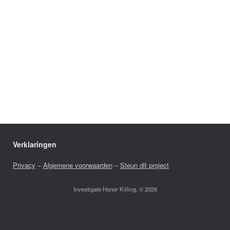
Verklaringen
Privacy
–
Algemene voorwaarden
–
Steun dit project
Investigate Honor Killing, © 2026