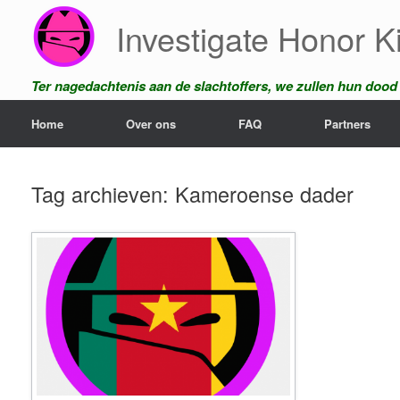
Ga
Investigate Honor Ki
naar
de
inhoud
Ter nagedachtenis aan de slachtoffers, we zullen hun dood n
Home
Over ons
FAQ
Partners
Tag archieven:
Kameroense dader