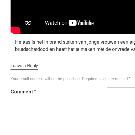
Helaas is het in brand steken van jonge vrouwen een alg
bruidschatdood en heeft het te maken met de onvrede va
Leave a Reply
Your email address will not be published.
Required fields are marked
*
Comment
*