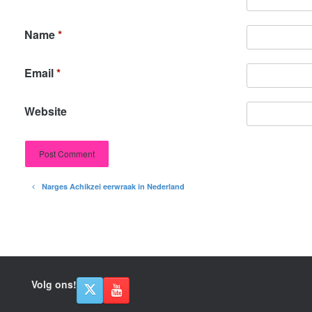
Name
*
Email
*
Website
Narges Achikzei eerwraak in Nederland
Post navigation
Volg ons!