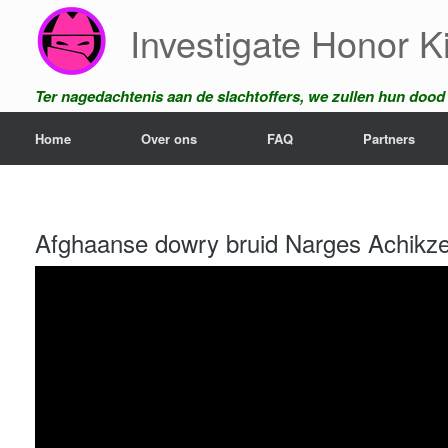
Ga
Investigate Honor Ki
naar
de
inhoud
Ter nagedachtenis aan de slachtoffers, we zullen hun dood n
Home
Over ons
FAQ
Partners
Afghaanse dowry bruid Narges Achikzei 