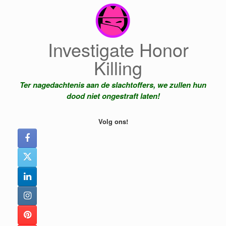
Ga
naar
de
inhoud
Investigate Honor
Killing
Ter nagedachtenis aan de slachtoffers, we zullen hun
dood niet ongestraft laten!
Volg ons!