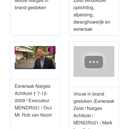
Mooie Narges in
Zeist verdoezelt
brand gestoken
oplichting,
afpersing,
dwanghuwelijk en
eerwraak
Eerwraak Narges
Achikzei † 7-12-
Vrouw in brand
2009 / Executeur
gestoken (Eerwraak
MDNDR021 / OvJ
Zeist / Narges
Mr. Rob van Noort
Achikzei /
MDNDR021 / Mark