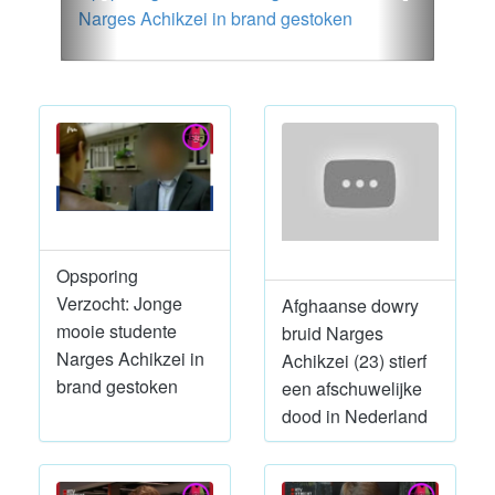
Narges Achikzei in brand gestoken
Opsporing
Verzocht: Jonge
Afghaanse dowry
mooie studente
bruid Narges
Narges Achikzei in
Achikzei (23) stierf
brand gestoken
een afschuwelijke
dood in Nederland