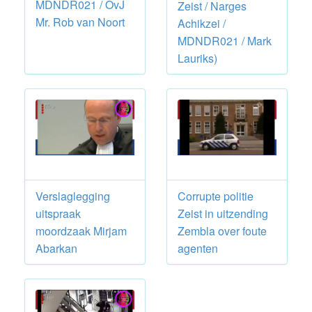
MDNDR021 / OvJ
Zeist / Narges
Mr. Rob van Noort
Achikzei /
MDNDR021 / Mark
Lauriks)
Verslaglegging
Corrupte politie
uitspraak
Zeist in uitzending
moordzaak Mirjam
Zembla over foute
Abarkan
agenten