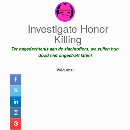
Ga
naar
de
inhoud
Investigate Honor
Killing
Ter nagedachtenis aan de slachtoffers, we zullen hun
dood niet ongestraft laten!
Volg ons!