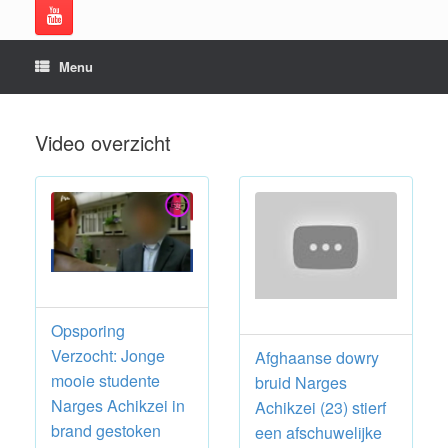
Menu
Video overzicht
Opsporing
Verzocht: Jonge
Afghaanse dowry
mooie studente
bruid Narges
Narges Achikzei in
Achikzei (23) stierf
brand gestoken
een afschuwelijke