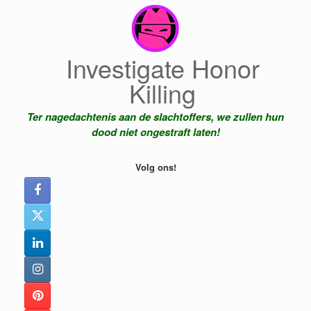
Ga
naar
de
inhoud
Investigate Honor
Killing
Ter nagedachtenis aan de slachtoffers, we zullen hun
dood niet ongestraft laten!
Volg ons!