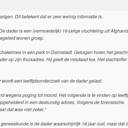
arigen. Dit betekent dat er zeer weinig informatie is.
 De dader is een (vermoedelijk) 16-jarige vluchteling uit Afghani
n begeleid wonen groep.
en schakelmes in een park in Darmstadt. Getuigen horen het gesc
der op zijn thuisadres. Hij geeft de misdaad toe. Het slachtoffer 
r wordt een leeftijdsonderzoek van de dader gelast.
d wegens poging tot moord. Het volgende is te vinden op leefti
 opgehelderd in een deskundig advies. Volgens de forensische
ar dat was niet zeker."
he geneeskunde is de dader waarschijnlijk 18 jaar oud, maar dat z