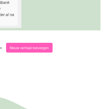
htbank
g
ter al na