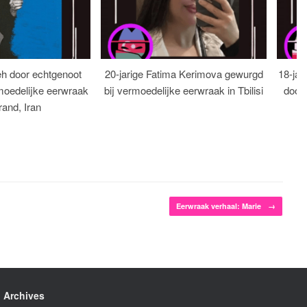
eh door echtgenoot
20-jarige Fatima Kerimova gewurgd
18-jar
moedelijke eerwraak
bij vermoedelijke eerwraak in Tbilisi
dood
rand, Iran
Eerwraak verhaal: Marie
→
Archives