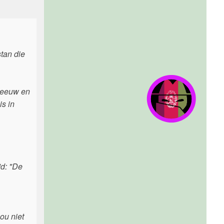
stan die
hreeuw en
is in
jd: "De
ou niet