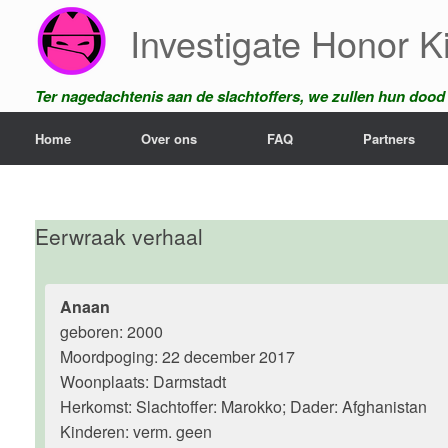
Ga
Investigate Honor Ki
naar
de
inhoud
Ter nagedachtenis aan de slachtoffers, we zullen hun dood n
Home
Over ons
FAQ
Partners
Eerwraak verhaal
Anaan
geboren: 2000
Moordpoging: 22 december 2017
Woonplaats: Darmstadt
Herkomst: Slachtoffer: Marokko; Dader: Afghanistan
Kinderen: verm. geen