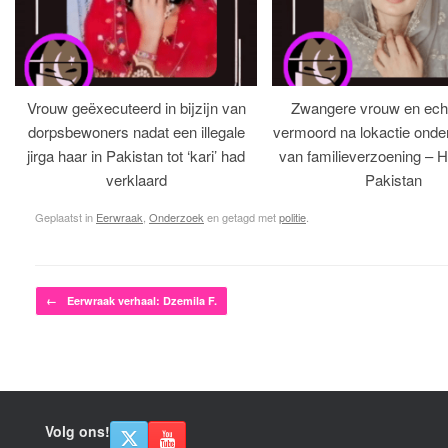
Vrouw geëxecuteerd in bijzijn van
Zwangere vrouw en ech
dorpsbewoners nadat een illegale
vermoord na lokactie ond
jirga haar in Pakistan tot ‘kari’ had
van familieverzoening – H
verklaard
Pakistan
Geplaatst in
Eerwraak
,
Onderzoek
en getagd met
politie
.
Bericht navigatie
←
Eerwraak verhaal: Dzemila F.
Volg ons!