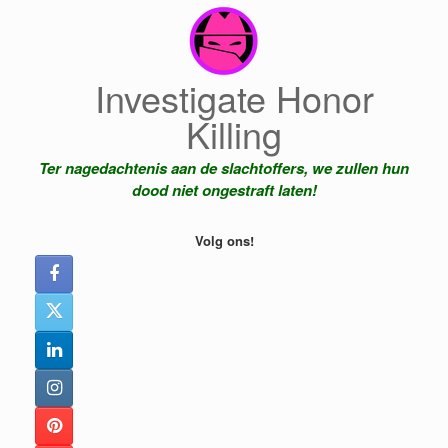
Ga
naar
de
inhoud
Investigate Honor
Killing
Ter nagedachtenis aan de slachtoffers, we zullen hun
dood niet ongestraft laten!
Volg ons!