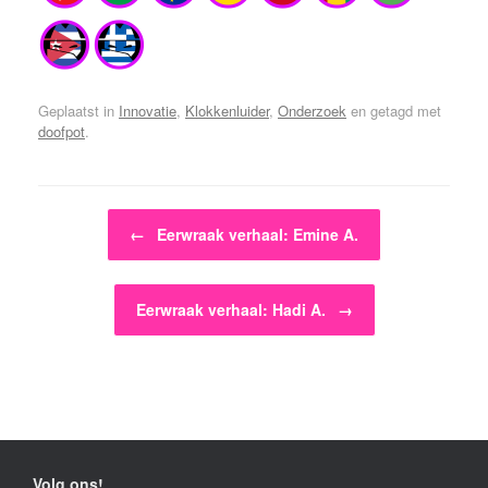
Geplaatst in
Innovatie
,
Klokkenluider
,
Onderzoek
en getagd met
doofpot
.
Bericht navigatie
←
Eerwraak verhaal: Emine A.
Eerwraak verhaal: Hadi A.
→
Volg ons!