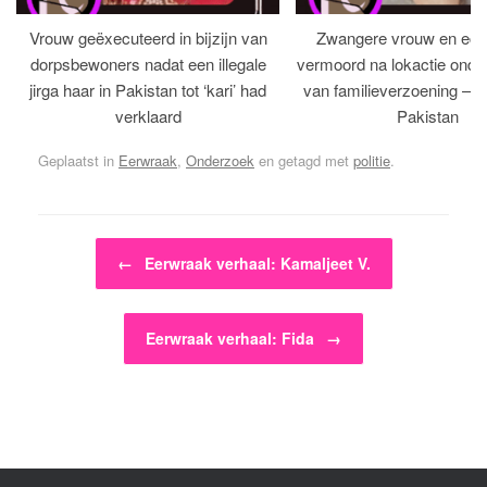
Vrouw geëxecuteerd in bijzijn van
Zwangere vrouw en ech
dorpsbewoners nadat een illegale
vermoord na lokactie ond
jirga haar in Pakistan tot ‘kari’ had
van familieverzoening – H
verklaard
Pakistan
Geplaatst in
Eerwraak
,
Onderzoek
en getagd met
politie
.
Bericht navigatie
←
Eerwraak verhaal: Kamaljeet V.
Eerwraak verhaal: Fida
→