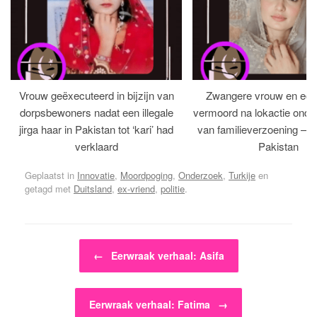
Vrouw geëxecuteerd in bijzijn van
Zwangere vrouw en ech
dorpsbewoners nadat een illegale
vermoord na lokactie ond
jirga haar in Pakistan tot ‘kari’ had
van familieverzoening – H
verklaard
Pakistan
Geplaatst in
Innovatie
,
Moordpoging
,
Onderzoek
,
Turkije
en
getagd met
Duitsland
,
ex-vriend
,
politie
.
Bericht navigatie
←
Eerwraak verhaal: Asifa
Eerwraak verhaal: Fatima
→