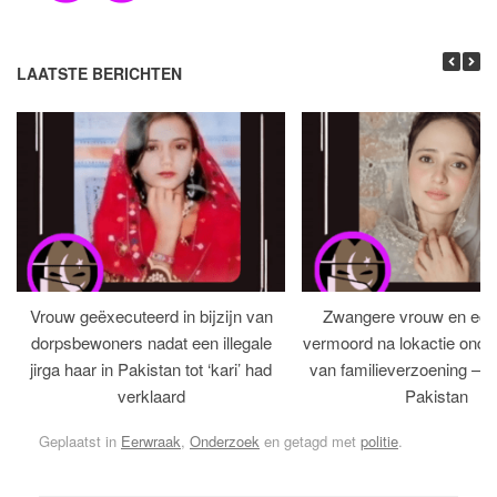
LAATSTE BERICHTEN
Vrouw geëxecuteerd in bijzijn van
Zwangere vrouw en ech
dorpsbewoners nadat een illegale
vermoord na lokactie ond
jirga haar in Pakistan tot ‘kari’ had
van familieverzoening – H
verklaard
Pakistan
Geplaatst in
Eerwraak
,
Onderzoek
en getagd met
politie
.