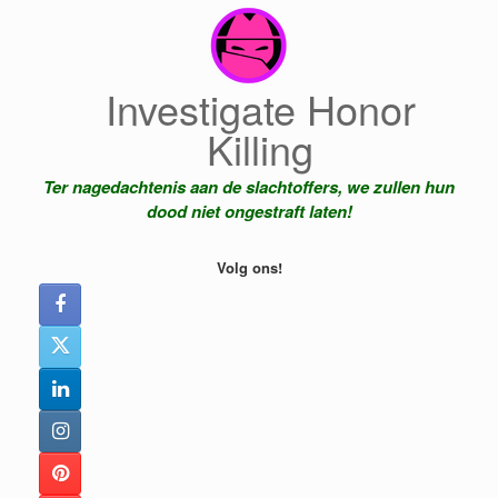
Ga
naar
de
inhoud
Investigate Honor
Killing
Ter nagedachtenis aan de slachtoffers, we zullen hun
dood niet ongestraft laten!
Volg ons!