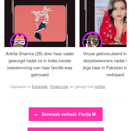
Ankita Sharma (25) door haar vader
Vrouw geëxecuteerd in bi
gewurgd nadat ze in India zonder
dorpsbewoners nadat een 
toestemming van haar familie was
jirga haar in Pakistan tot 
getrouwd
verklaard
Geplaatst in
Eerwraak
,
Onderzoek
en getagd met
politie
.
Bericht navigatie
←
Eerwraak verhaal: Florija M.