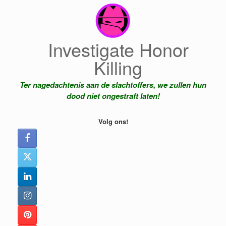
Ga
naar
de
inhoud
Investigate Honor
Killing
Ter nagedachtenis aan de slachtoffers, we zullen hun
dood niet ongestraft laten!
Volg ons!