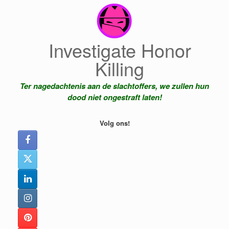
Ga
naar
de
inhoud
Investigate Honor
Killing
Ter nagedachtenis aan de slachtoffers, we zullen hun
dood niet ongestraft laten!
Volg ons!