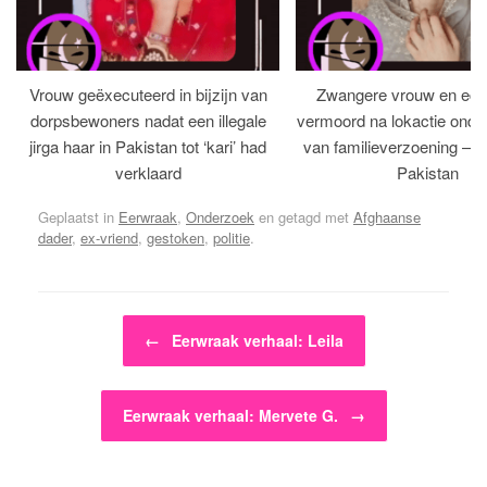
Vrouw geëxecuteerd in bijzijn van
Zwangere vrouw en ech
dorpsbewoners nadat een illegale
vermoord na lokactie ond
jirga haar in Pakistan tot ‘kari’ had
van familieverzoening – H
verklaard
Pakistan
Geplaatst in
Eerwraak
,
Onderzoek
en getagd met
Afghaanse
dader
,
ex-vriend
,
gestoken
,
politie
.
Bericht navigatie
←
Eerwraak verhaal: Leila
Eerwraak verhaal: Mervete G.
→