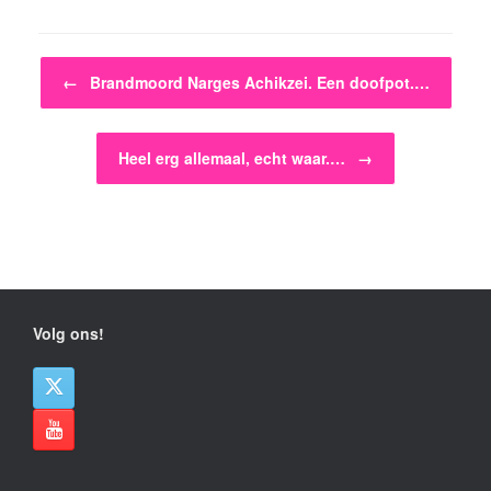
Bericht navigatie
←
Brandmoord Narges Achikzei. Een doofpot.…
Heel erg allemaal, echt waar.…
→
Volg ons!