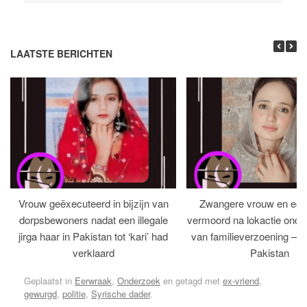
LAATSTE BERICHTEN
Vrouw geëxecuteerd in bijzijn van
Zwangere vrouw en ech
dorpsbewoners nadat een illegale
vermoord na lokactie ond
jirga haar in Pakistan tot ‘kari’ had
van familieverzoening – H
verklaard
Pakistan
Geplaatst in
Eerwraak
,
Onderzoek
en getagd met
ex-vriend
,
gewurgd
,
politie
,
Syrische dader
.