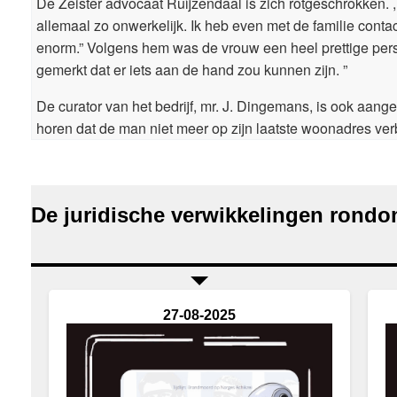
De Zeister advocaat Ruijzendaal is zich rotgeschrokken. ,,
allemaal zo onwerkelijk. Ik heb even met de familie conta
enorm.” Volgens hem was de vrouw een heel prettige perso
gemerkt dat er iets aan de hand zou kunnen zijn. ”
De curator van het bedrijf, mr. J. Dingemans, is ook aangeda
horen dat de man niet meer op zijn laatste woonadres verbli