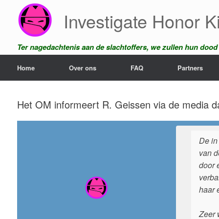
Ga
Investigate Honor Ki
naar
de
inhoud
Ter nagedachtenis aan de slachtoffers, we zullen hun dood n
Home
Over ons
FAQ
Partners
Het OM informeert R. Geissen via de media da
De in
van d
door 
verba
haar 
Zeer w