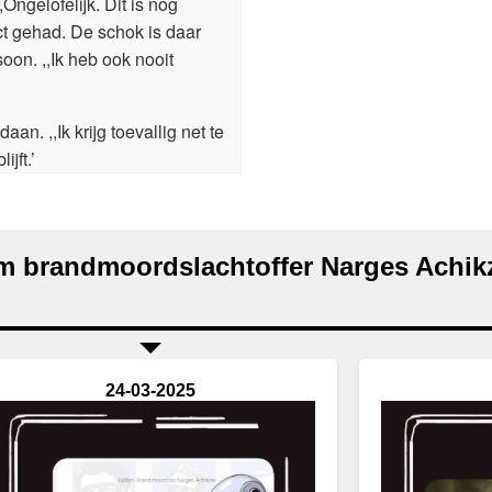
Ongelofelijk. Dit is nog
ct gehad. De schok is daar
on. ,,Ik heb ook nooit
an. ,,Ik krijg toevallig net te
jft.’