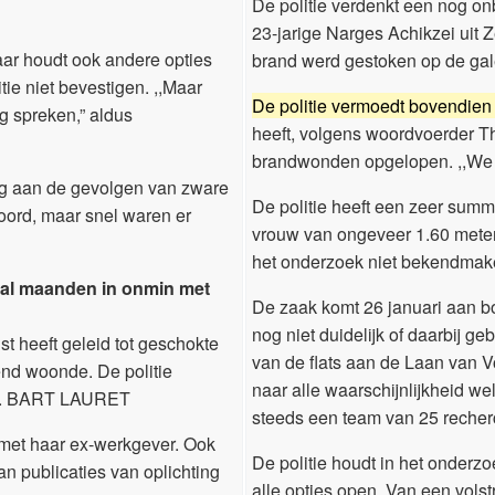
De politie verdenkt een nog o
23-jarige Narges Achikzei uit 
aar houdt ook andere opties
brand werd gestoken op de gale
tie niet bevestigen. ,,Maar
De politie vermoedt bovendien 
ag spreken,” aldus
heeft, volgens woordvoerder Th
brandwonden opgelopen. ,,We h
g aan de gevolgen van zware
De politie heeft een zeer sum
oord, maar snel waren er
vrouw van ongeveer 1.60 meter 
het onderzoek niet bekendmak
 al maanden in onmin met
De zaak komt 26 januari aan bo
nog niet duidelijk of daarbij 
t heeft geleid tot geschokte
van de flats aan de Laan van Vo
iend woonde. De politie
naar alle waarschijnlijkheid we
am. BART LAURET
steeds een team van 25 recherc
met haar ex-werkgever. Ook
De politie houdt in het onderzo
n publicaties van oplichting
alle opties open. Van een volst