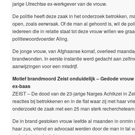
jarige Utrechtse ex-werkgever van de vrouw.
De politie heeft deze zaak in het onderzoek betrokken, m
open, zoals eerwraak. Of de man al gehoord is, wil de poli
iedereen die in relatie staat tot deze vrouw willen we gra
politiewoordvoerder Aling.
De jonge vrouw, van Afghaanse komaf, overleed maanda
brandwonden. In eerste instantie werd gedacht aan zelfm
aanwijzingen voor een misdrijf.
Motief brandmoord Zeist onduidelijk – Gedode vrouw
ex-baas
ZEIST – De dood van de 23-jarige Narges Achikzei in Zeis
reacties bij betrokkenen en in de flat waar zij met haar vr
onderzoekt de zaak met een 25 man sterk recherchete
De in brand gestoken vrouw leefde al maanden in onmin 
haar zus, vriend en advocaat werden door de man in tal va