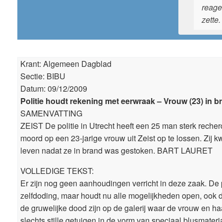
reage
zette.
Krant: Algemeen Dagblad
Sectie: BIBU
Datum: 09/12/2009
Politie houdt rekening met eerwraak – Vrouw (23) in 
SAMENVATTING
ZEIST De politie in Utrecht heeft een 25 man sterk rec
moord op een 23-jarige vrouw uit Zeist op te lossen. Z
leven nadat ze in brand was gestoken. BART LAURET
VOLLEDIGE TEKST:
Er zijn nog geen aanhoudingen verricht in deze zaak. De 
zelfdoding, maar houdt nu alle mogelijkheden open, ook 
de gruwelijke dood zijn op de galerij waar de vrouw en 
slechts stille getuigen in de vorm van speciaal blusmater