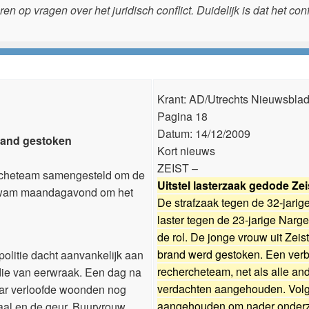
ren op vragen over het juridisch conflict. Duidelijk is dat het co
Krant: AD/Utrechts Nieuwsbla
Pagina 18
Datum: 14/12/2009
brand gestoken
Kort nieuws
ZEIST –
hercheteam samengesteld om de
Uitstel lasterzaak gedode Zei
ij kwam maandagavond om het
De strafzaak tegen de 32-jarige
laster tegen de 23-jarige Narge
de rol. De jonge vrouw uit Zei
brand werd gestoken. Een verb
politie dacht aanvankelijk aan
rechercheteam, net als alle an
die van eerwraak. Een dag na
verdachten aangehouden. Volge
haar verloofde woonden nog
aangehouden om nader onderzoe
iaal en de geur. Buurvrouw