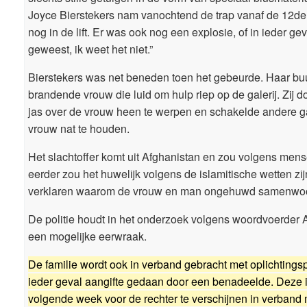
Joyce Bierstekers nam vanochtend de trap vanaf de 12de 
nog in de lift. Er was ook nog een explosie, of in ieder ge
geweest, ik weet het niet.”
Bierstekers was net beneden toen het gebeurde. Haar buu
brandende vrouw die luid om hulp riep op de galerij. Zij
jas over de vrouw heen te werpen en schakelde andere g
vrouw nat te houden.
Het slachtoffer komt uit Afghanistan en zou volgens mense
eerder zou het huwelijk volgens de islamitische wetten zi
verklaren waarom de vrouw en man ongehuwd samenwo
De politie houdt in het onderzoek volgens woordvoerder Al
een mogelijke eerwraak.
De familie wordt ook in verband gebracht met oplichtingsp
ieder geval aangifte gedaan door een benadeelde. Deze 
volgende week voor de rechter te verschijnen in verband