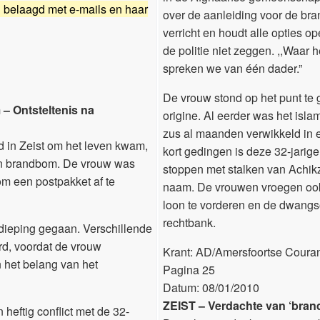
 belaagd met e-mails en haar
over de aanleiding voor de br
verricht en houdt alle opties ope
de politie niet zeggen. ,,Waar h
spreken we van één dader.”
De vrouw stond op het punt te
 – Ontsteltenis na
origine. Al eerder was het isla
zus al maanden verwikkeld in ee
 in Zeist om het leven kwam,
kort gedingen is deze 32-jari
een brandbom. De vrouw was
stoppen met stalken van Achikz
m een postpakket af te
naam. De vrouwen vroegen ook h
loon te vorderen en de dwangs
rechtbank.
rdieping gegaan. Verschillende
d, voordat de vrouw
Krant: AD/Amersfoortse Coura
n het belang van het
Pagina 25
Datum: 08/01/2010
ZEIST – Verdachte van ‘bran
heftig conflict met de 32-