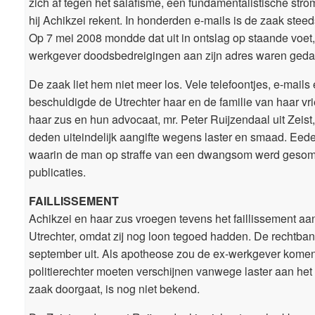
zich af tegen het salafisme, een fundamentalistische str
hij Achikzei rekent. In honderden e-mails is de zaak stee
Op 7 mei 2008 mondde dat uit in ontslag op staande voet
werkgever doodsbedreigingen aan zijn adres waren geda
De zaak liet hem niet meer los. Vele telefoontjes, e-mails
beschuldigde de Utrechter haar en de familie van haar vri
haar zus en hun advocaat, mr. Peter Ruijzendaal uit Zeist
deden uiteindelijk aangifte wegens laster en smaad. Eede
waarin de man op straffe van een dwangsom werd geso
publicaties.
FAILLISSEMENT
Achikzei en haar zus vroegen tevens het faillissement aan
Utrechter, omdat zij nog loon tegoed hadden. De rechtbank
september uit. Als apotheose zou de ex-werkgever kome
politierechter moeten verschijnen vanwege laster aan het
zaak doorgaat, is nog niet bekend.