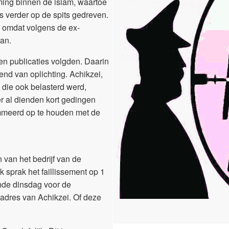
oming binnen de islam, waartoe
ds verder op de spits gedreven.
, omdat volgens de ex-
an.
 en publicaties volgden. Daarin
end van oplichting. Achikzei,
, die ook belasterd werd,
r al dienden kort gedingen
mmeerd op te houden met de
 van het bedrijf van de
 sprak het faillissement op 1
nde dinsdag voor de
 adres van Achikzei. Of deze