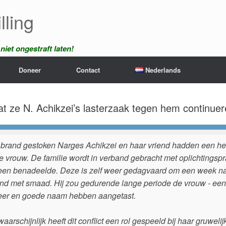
lling
iet ongestraft laten!
Doneer
Contact
Nederlands
t ze N. Achikzei’s lasterzaak tegen hem continue
 brand gestoken Narges Achikzei en haar vriend hadden een heft
e vrouw. De familie wordt in verband gebracht met oplichtingspr
een benadeelde. Deze is zelf weer gedagvaard om een week na 
nd met smaad. Hij zou gedurende lange periode de vrouw - ee
eer en goede naam hebben aangetast.
aarschijnlijk heeft dit conflict een rol gespeeld bij haar gruwel