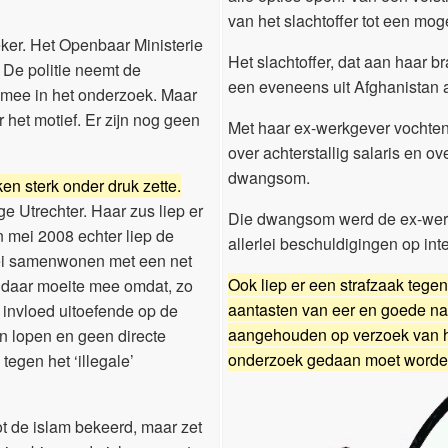
van het slachtoffer tot een mog
 zeker. Het Openbaar Ministerie
Het slachtoffer, dat aan haar 
 De politie neemt de
een eveneens uit Afghanistan 
 mee in het onderzoek. Maar
 het motief. Er zijn nog geen
Met haar ex-werkgever vochten 
over achterstallig salaris en o
dwangsom.
ken sterk onder druk zette.
ge Utrechter. Haar zus liep er
Die dwangsom werd de ex-werk
 mei 2008 echter liep de
allerlei beschuldigingen op int
zei samenwonen met een net
Ook liep er een strafzaak tege
d daar moeite mee omdat, zo
aantasten van eer en goede naa
e invloed uitoefende op de
aangehouden op verzoek van het
n lopen en geen directe
onderzoek gedaan moet worde
tegen het ‘illegale’
ot de islam bekeerd, maar zet