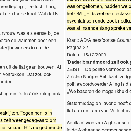
was omgekomen, hadden we om 
verdieping. ,,De lucht hangt
het OM. ,,Er is wel een reclass
val een harde knal. Wat dat is
psychiatrisch onderzoek nodig.
was al maandenlang sprake van
rvrouw was als eerste bij de
Krant: AD/Amersfoortse Coura
 doofde de vlammen door een
Pagina 22
alerijbewoners in om de
Datum: 15/12/2009
‘Dader brandmoord zelf ook
n uit de flat gaan trouwen. Al
ZEIST – De politie vermoedt da
jn voltrokken. Dat zou ook
Zeistse Narges Achikzei, vori
onden.
politiewoordvoerder Aling is di
,,We baseren de mogelijkheid 
ing met ‘alles’ rekening, ook
Gistermiddag en -avond heeft 
flat aan de Laan van Vollenhove
raktijken. Tegen hen is in
is zelf weer gedagvaard om
Achikzei was van Afghaanse or
 met smaad. Hij zou gedurende
in de Afghaanse gemeenschap. 