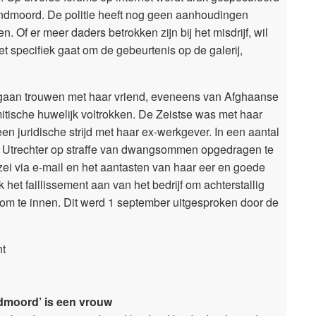
andmoord. De politie heeft nog geen aanhoudingen
n. Of er meer daders betrokken zijn bij het misdrijf, wil
et specifiek gaat om de gebeurtenis op de galerij,
 gaan trouwen met haar vriend, eveneens van Afghaanse
mitische huwelijk voltrokken. De Zeistse was met haar
n juridische strijd met haar ex-werkgever. In een aantal
ge Utrechter op straffe van dwangsommen opgedragen te
ei via e-mail en het aantasten van haar eer en goede
et faillissement aan van het bedrijf om achterstallig
om te innen. Dit werd 1 september uitgesproken door de
nt
dmoord’ is een vrouw