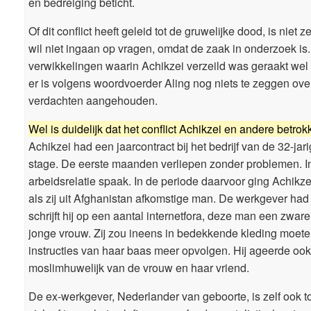
en bedreiging beticht.
Of dit conflict heeft geleid tot de gruwelijke dood, is niet
wil niet ingaan op vragen, omdat de zaak in onderzoek is.
verwikkelingen waarin Achikzei verzeild was geraakt wel
er is volgens woordvoerder Aling nog niets te zeggen over
verdachten aangehouden.
Wel is duidelijk dat het conflict Achikzei en andere betrok
Achikzei had een jaarcontract bij het bedrijf van de 32-jari
stage. De eerste maanden verliepen zonder problemen. In
arbeidsrelatie spaak. In de periode daarvoor ging Achik
als zij uit Afghanistan afkomstige man. De werkgever ha
schrijft hij op een aantal internetfora, deze man een zwar
jonge vrouw. Zij zou ineens in bedekkende kleding moete
instructies van haar baas meer opvolgen. Hij ageerde ook 
moslimhuwelijk van de vrouw en haar vriend.
De ex-werkgever, Nederlander van geboorte, is zelf ook t