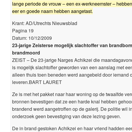
lange periode de vrouw – een ex-werkneemster – hebben
eer en goede naam hebben aangetast.
Krant: AD/Utrechts Nieuwsblad
Pagina 19
Datum: 10/12/2009
23-jarige Zeisterse mogelijk slachtoffer van brandbom
brandmoord
ZEIST – De 23-jarige Narges Achikzei die maandagavond
is mogelijk slachtoffer geworden van een aanslag met 
alleen thuis toen beneden werd aangebeld door iemand o
leveren.BART LAURET
Ze is met het pakket naar haar woning op de twaalfde ve
bronnen bevestigen dat ze een harde knal hebben gehoor
brandend werd aangetroffen op de galerij. De politie wil i
onderzoek geen bevestiging van deze lezing geven.
De in brand gestoken Achikzei en haar vriend hadden een 