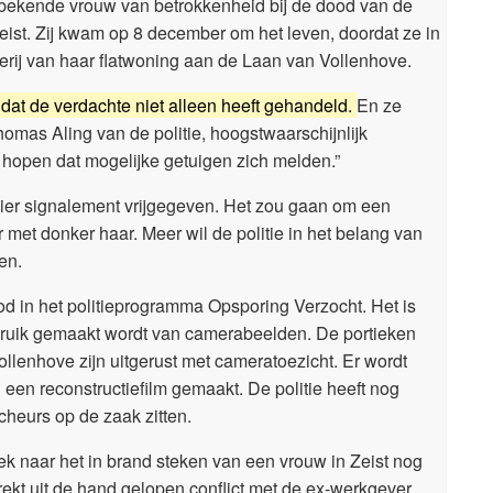
nbekende vrouw van betrokkenheid bij de dood van de
Zeist. Zij kwam op 8 december om het leven, doordat ze in
rij van haar flatwoning aan de Laan van Vollenhove.
dat de verdachte niet alleen heeft gehandeld.
En ze
omas Aling van de politie, hoogstwaarschijnlijk
open dat mogelijke getuigen zich melden.”
mier signalement vrijgegeven. Het zou gaan om een
met donker haar. Meer wil de politie in het belang van
en.
d in het politieprogramma Opsporing Verzocht. Het is
gebruik gemaakt wordt van camerabeelden. De portieken
llenhove zijn uitgerust met cameratoezicht. Er wordt
l een reconstructiefilm gemaakt. De politie heeft nog
heurs op de zaak zitten.
ek naar het in brand steken van een vrouw in Zeist nog
rekt uit de hand gelopen conflict met de ex-werkgever