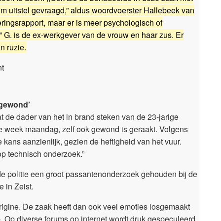
uitstel gevraagd,” aldus woordvoerster Hallebeek van
eringsrapport, maar er is meer psychologisch of
” G. is de ex-werkgever van de vrouw en haar zus. Er
 ruzie.
nt
 gewond’
t de dader van het in brand steken van de 23-jarige
ge week maandag, zelf ook gewond is geraakt. Volgens
e kans aanzienlijk, gezien de heftigheid van het vuur.
op technisch onderzoek.”
de politie een groot passantenonderzoek gehouden bij de
 in Zeist.
igine. De zaak heeft dan ook veel emoties losgemaakt
Op diverse forums op internet wordt druk gespeculeerd