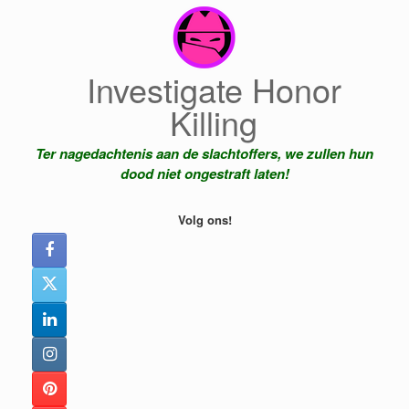
Ga
naar
de
inhoud
Investigate Honor
Killing
Ter nagedachtenis aan de slachtoffers, we zullen hun
dood niet ongestraft laten!
Volg ons!