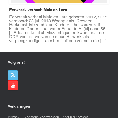
Eerwraak verhaal: Mala en Lara
Eerwraak verhaal Mala en Lara geboren: 2012, 2015
vermoord: 28 juli 2018 Woonplaats: Dresden
Herkomst: Mozambique Kinderen: het waren zelf
kinderen Dader: haar vader Eduardo A. (bij daad 55
j.) Eduardo komt uit Mozambique en kwam naar de
DDR voor de val van de muur. Hij werkt als
verpleegkundige. Later heeft hij een vriendin die […]
Volg ons!
Verklaringen
Privacy
–
Algemene voorwaarden
–
Steun dit project