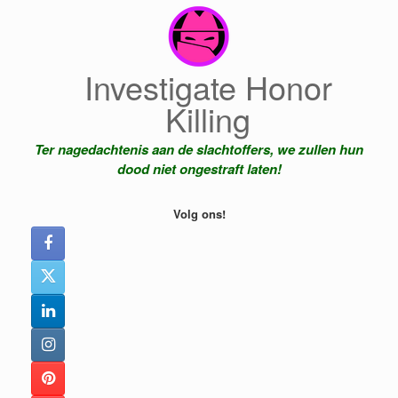
Ga
naar
de
inhoud
Investigate Honor
Killing
Ter nagedachtenis aan de slachtoffers, we zullen hun
dood niet ongestraft laten!
Volg ons!