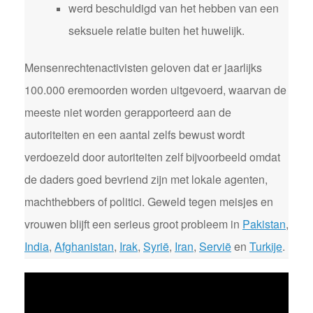
werd beschuldigd van het hebben van een
seksuele relatie buiten het huwelijk.
Mensenrechtenactivisten geloven dat er jaarlijks
100.000 eremoorden worden uitgevoerd, waarvan de
meeste niet worden gerapporteerd aan de
autoriteiten en een aantal zelfs bewust wordt
verdoezeld door autoriteiten zelf bijvoorbeeld omdat
de daders goed bevriend zijn met lokale agenten,
machthebbers of politici. Geweld tegen meisjes en
vrouwen blijft een serieus groot probleem in
Pakistan
,
India
,
Afghanistan
,
Irak
,
Syrië
,
Iran
,
Servië
en
Turkije
.