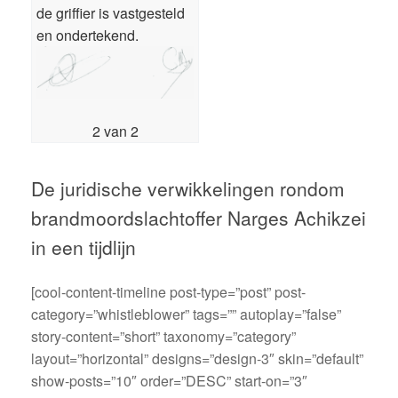
de griffier is vastgesteld
en ondertekend.
2 van 2
De juridische verwikkelingen rondom
brandmoordslachtoffer Narges Achikzei
in een tijdlijn
[cool-content-timeline post-type=”post” post-
category=”whistleblower” tags=”” autoplay=”false”
story-content=”short” taxonomy=”category”
layout=”horizontal” designs=”design-3″ skin=”default”
show-posts=”10″ order=”DESC” start-on=”3″