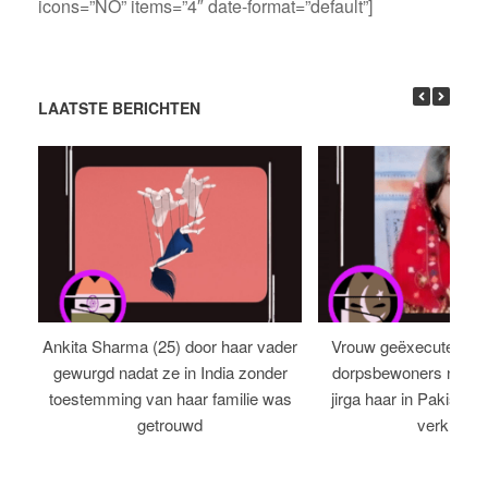
icons=”NO” items=”4″ date-format=”default”]
LAATSTE BERICHTEN
Ankita Sharma (25) door haar vader
Vrouw geëxecuteerd in
gewurgd nadat ze in India zonder
dorpsbewoners nadat e
toestemming van haar familie was
jirga haar in Pakistan t
getrouwd
verklaard