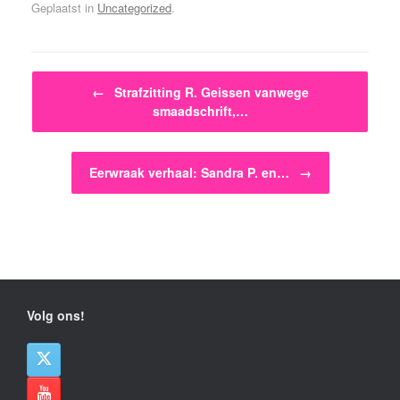
Geplaatst in
Uncategorized
.
Bericht navigatie
←
Strafzitting R. Geissen vanwege
smaadschrift,…
Eerwraak verhaal: Sandra P. en…
→
Volg ons!