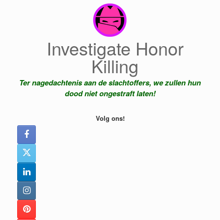
Ga
naar
de
inhoud
Investigate Honor
Killing
Ter nagedachtenis aan de slachtoffers, we zullen hun
dood niet ongestraft laten!
Volg ons!