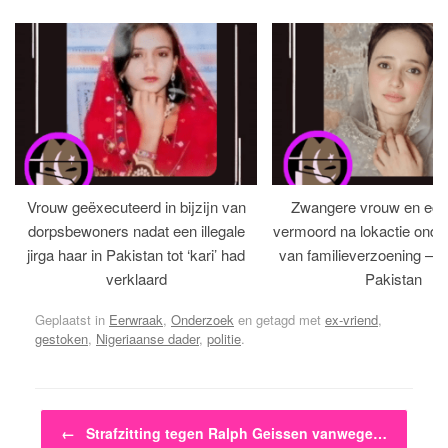
Vrouw geëxecuteerd in bijzijn van
Zwangere vrouw en ech
dorpsbewoners nadat een illegale
vermoord na lokactie ond
jirga haar in Pakistan tot ‘kari’ had
van familieverzoening – H
verklaard
Pakistan
Geplaatst in
Eerwraak
,
Onderzoek
en getagd met
ex-vriend
,
gestoken
,
Nigeriaanse dader
,
politie
.
Bericht navigatie
←
Strafzitting tegen Ralph Geissen vanwege…