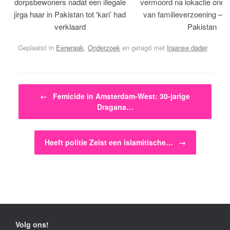
dorpsbewoners nadat een illegale
vermoord na lokactie ond
jirga haar in Pakistan tot ‘kari’ had
van familieverzoening – H
verklaard
Pakistan
Geplaatst in
Eerwraak
,
Onderzoek
en getagd met
Iraanse dader
.
Bericht navigatie
←
Femicide in Amsterdam-West: 30-jarige
Dragana…
Heeft politie Zeist een islamitische…
→
Volg ons!