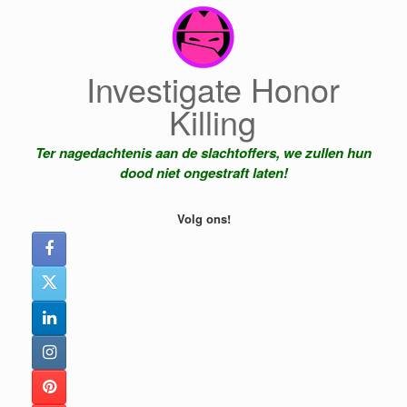
Ga
naar
de
inhoud
Investigate Honor
Killing
Ter nagedachtenis aan de slachtoffers, we zullen hun
dood niet ongestraft laten!
Volg ons!