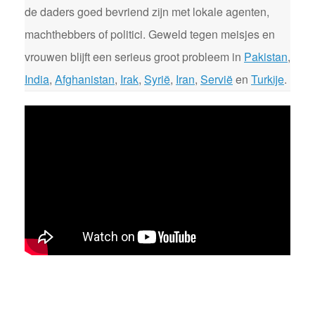
de daders goed bevriend zijn met lokale agenten,
machthebbers of politici. Geweld tegen meisjes en
vrouwen blijft een serieus groot probleem in
Pakistan
,
India
,
Afghanistan
,
Irak
,
Syrië
,
Iran
,
Servië
en
Turkije
.