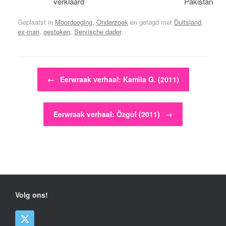
verklaard
Pakistan
Geplaatst in
Moordpoging
,
Onderzoek
en getagd met
Duitsland
,
ex-man
,
gestoken
,
Servische dader
.
Bericht navigatie
←
Eerwraak verhaal: Kamila G. (2011)
Eerwraak verhaal: Özgul (2011)
→
Volg ons!