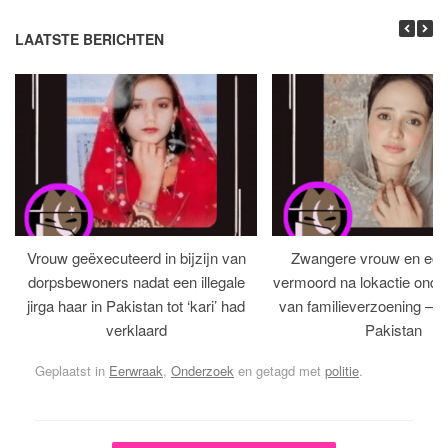
LAATSTE BERICHTEN
Vrouw geëxecuteerd in bijzijn van
Zwangere vrouw en ech
dorpsbewoners nadat een illegale
vermoord na lokactie ond
jirga haar in Pakistan tot ‘kari’ had
van familieverzoening – H
verklaard
Pakistan
Geplaatst in
Eerwraak
,
Onderzoek
en getagd met
politie
.