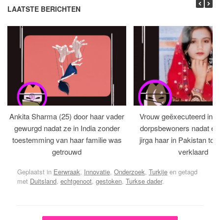
LAATSTE BERICHTEN
Ankita Sharma (25) door haar vader
Vrouw geëxecuteerd in bi
gewurgd nadat ze in India zonder
dorpsbewoners nadat een 
toestemming van haar familie was
jirga haar in Pakistan tot 
getrouwd
verklaard
Geplaatst in
Eerwraak
,
Innovatie
,
Onderzoek
,
Turkije
en getagd
met
Duitsland
,
echtgenoot
,
gestoken
,
Turkse dader
.