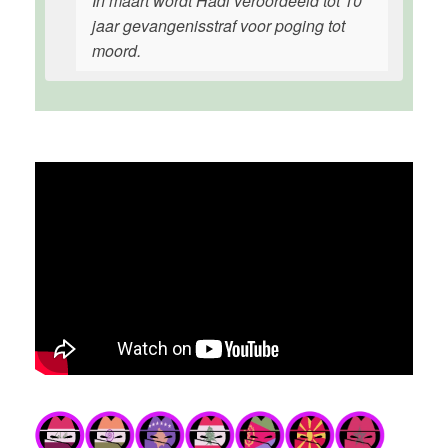
In maart wordt Hadi veroordeeld tot 10
jaar gevangenisstraf voor poging tot
moord.