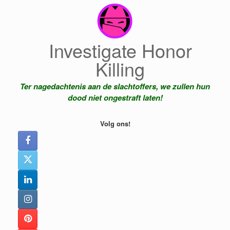
Ga
naar
de
inhoud
Investigate Honor
Killing
Ter nagedachtenis aan de slachtoffers, we zullen hun
dood niet ongestraft laten!
Volg ons!