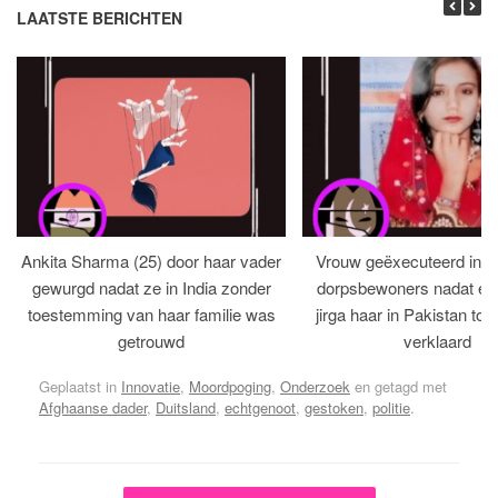
LAATSTE BERICHTEN
Ankita Sharma (25) door haar vader
Vrouw geëxecuteerd in bi
gewurgd nadat ze in India zonder
dorpsbewoners nadat een 
toestemming van haar familie was
jirga haar in Pakistan tot 
getrouwd
verklaard
Geplaatst in
Innovatie
,
Moordpoging
,
Onderzoek
en getagd met
Afghaanse dader
,
Duitsland
,
echtgenoot
,
gestoken
,
politie
.
Bericht navigatie