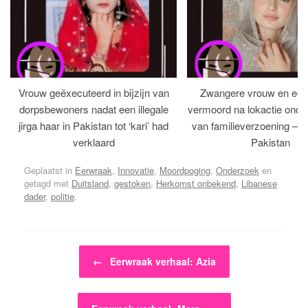
Vrouw geëxecuteerd in bijzijn van
Zwangere vrouw en ech
dorpsbewoners nadat een illegale
vermoord na lokactie ond
jirga haar in Pakistan tot ‘kari’ had
van familieverzoening – H
verklaard
Pakistan
Geplaatst in
Eerwraak
,
Innovatie
,
Moordpoging
,
Onderzoek
en
getagd met
Duitsland
,
gestoken
,
Herkomst onbekend
,
Libanese
dader
,
politie
.
Bericht navigatie
←
Eerwraak verhaal: Azia