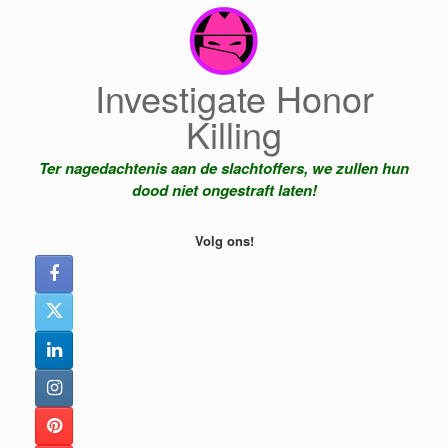
Ga
naar
de
inhoud
Investigate Honor
Killing
Ter nagedachtenis aan de slachtoffers, we zullen hun
dood niet ongestraft laten!
Volg ons!