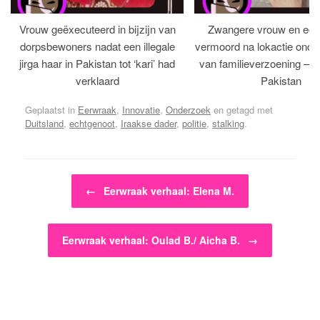
Vrouw geëxecuteerd in bijzijn van
Zwangere vrouw en ech
dorpsbewoners nadat een illegale
vermoord na lokactie ond
jirga haar in Pakistan tot ‘kari’ had
van familieverzoening – H
verklaard
Pakistan
Geplaatst in
Eerwraak
,
Innovatie
,
Onderzoek
en getagd met
Duitsland
,
echtgenoot
,
Iraakse dader
,
politie
,
stalking
.
Bericht navigatie
←
Eerwraak verhaal: Elena M.
Eerwraak verhaal: Oulad B./ Aicha B.
→