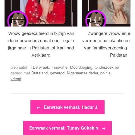
Vrouw geëxecuteerd in bijzijn van
Zwangere vrouw en ech
dorpsbewoners nadat een illegale
vermoord na lokactie ond
jirga haar in Pakistan tot ‘kari’ had
van familieverzoening – H
verklaard
Pakistan
Geplaatst in
Eerwraak
,
Innovatie
,
Moordpoging
,
Onderzoek
en
getagd met
Duitsland
,
gewurgd
,
Nigeriaanse dader
,
politie
,
vriend
.
Bericht navigatie
←
Eerwraak verhaal: Hadar J.
Eerwraak verhaal: Tunay Gültekin
→