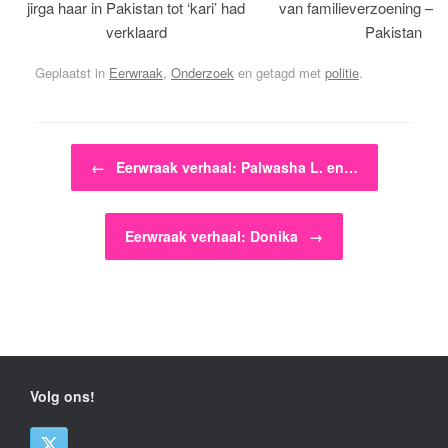
jirga haar in Pakistan tot ‘kari’ had
van familieverzoening – H
verklaard
Pakistan
Geplaatst in
Eerwraak
,
Onderzoek
en getagd met
politie
.
Bericht navigatie
←
Eerwraak verhaal: Palwasha L. en…
Eerwraak verhaal: Donika
→
Volg ons!