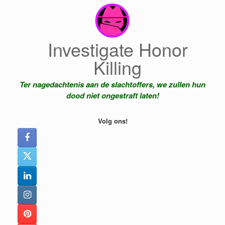
Ga
naar
de
inhoud
Investigate Honor
Killing
Ter nagedachtenis aan de slachtoffers, we zullen hun
dood niet ongestraft laten!
Volg ons!