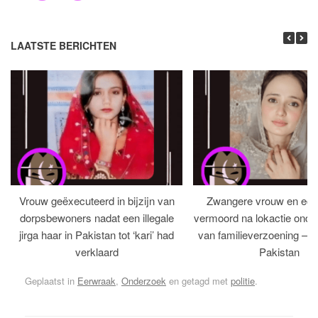
LAATSTE BERICHTEN
Vrouw geëxecuteerd in bijzijn van
Zwangere vrouw en ech
dorpsbewoners nadat een illegale
vermoord na lokactie ond
jirga haar in Pakistan tot ‘kari’ had
van familieverzoening – H
verklaard
Pakistan
Geplaatst in
Eerwraak
,
Onderzoek
en getagd met
politie
.