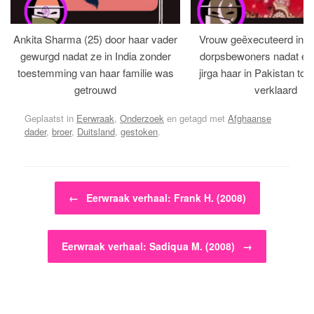
Ankita Sharma (25) door haar vader
Vrouw geëxecuteerd in bi
gewurgd nadat ze in India zonder
dorpsbewoners nadat een 
toestemming van haar familie was
jirga haar in Pakistan tot 
getrouwd
verklaard
Geplaatst in
Eerwraak
,
Onderzoek
en getagd met
Afghaanse
dader
,
broer
,
Duitsland
,
gestoken
.
Bericht navigatie
←
Eerwraak verhaal: Frank H. (2008)
Eerwraak verhaal: Sadiqua M. (2008)
→