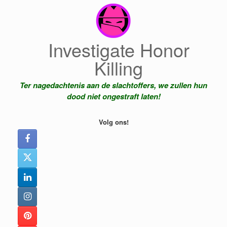
Ga
naar
de
inhoud
Investigate Honor
Killing
Ter nagedachtenis aan de slachtoffers, we zullen hun
dood niet ongestraft laten!
Volg ons!