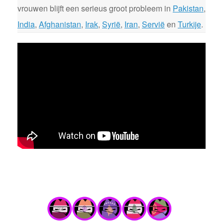
vrouwen blijft een serieus groot probleem in
Pakistan
,
India
,
Afghanistan
,
Irak
,
Syrië
,
Iran
,
Servië
en
Turkije
.