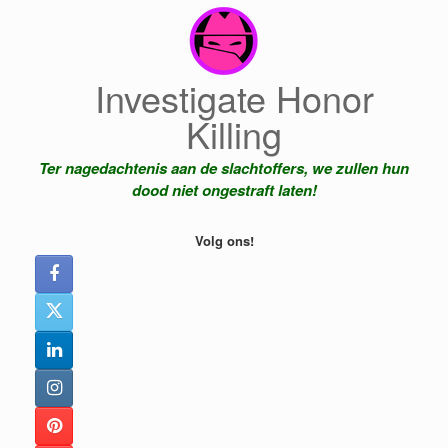
Ga
naar
de
inhoud
Investigate Honor
Killing
Ter nagedachtenis aan de slachtoffers, we zullen hun
dood niet ongestraft laten!
Volg ons!