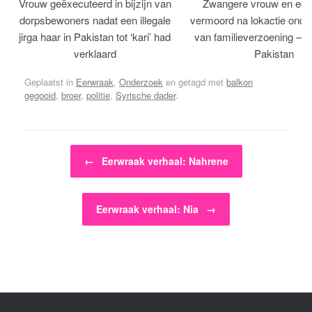
Vrouw geëxecuteerd in bijzijn van
Zwangere vrouw en ech
dorpsbewoners nadat een illegale
vermoord na lokactie ond
jirga haar in Pakistan tot ‘kari’ had
van familieverzoening – H
verklaard
Pakistan
Geplaatst in
Eerwraak
,
Onderzoek
en getagd met
balkon
gegooid
,
broer
,
politie
,
Syrische dader
.
Bericht navigatie
←
Eerwraak verhaal: Nahrene
Eerwraak verhaal: Nia
→