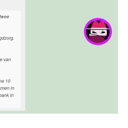
 twee
gdzorg.
ie van
jna 10
wamen in
bank in