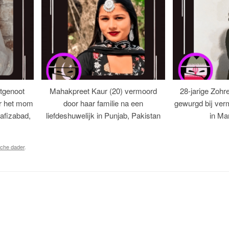
tgenoot
Mahakpreet Kaur (20) vermoord
28-jarige Zohr
er het mom
door haar familie na een
gewurgd bij ver
afizabad,
liefdeshuwelijk in Punjab, Pakistan
in Ma
sche dader
.