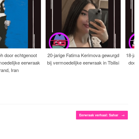
eh door echtgenoot
20-jarige Fatima Kerimova gewurgd
18-jar
moedelijke eerwraak
bij vermoedelijke eerwraak in Tbilisi
dood
rand, Iran
Eerwraak verhaal: Sahar
→