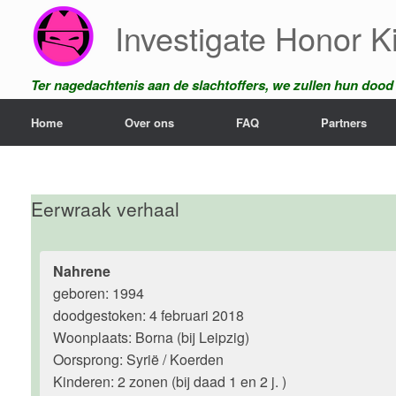
Ga
Investigate Honor Ki
naar
de
inhoud
Ter nagedachtenis aan de slachtoffers, we zullen hun dood n
Home
Over ons
FAQ
Partners
Eerwraak verhaal
Nahrene
geboren: 1994
doodgestoken: 4 februari 2018
Woonplaats: Borna (bij Leipzig)
Oorsprong: Syrië / Koerden
Kinderen: 2 zonen (bij daad 1 en 2 j. )