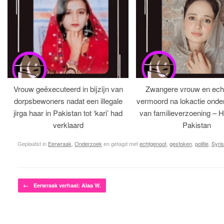
Vrouw geëxecuteerd in bijzijn van
Zwangere vrouw en ech
dorpsbewoners nadat een illegale
vermoord na lokactie ond
jirga haar in Pakistan tot ‘kari’ had
van familieverzoening – H
verklaard
Pakistan
Geplaatst in
Eerwraak
,
Onderzoek
en getagd met
echtgenoot
,
gestoken
,
politie
,
Syri
Bericht navigatie
←
Eerwraak verhaal: Alaa W.