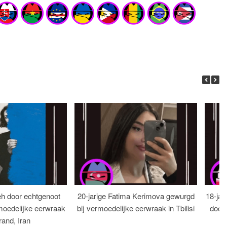
eh door echtgenoot
20-jarige Fatima Kerimova gewurgd
18-jar
moedelijke eerwraak
bij vermoedelijke eerwraak in Tbilisi
dood
rand, Iran