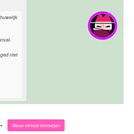
thuwelijk
anval.
aged niet