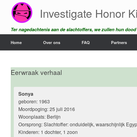
Ga
Investigate Honor Ki
naar
de
inhoud
Ter nagedachtenis aan de slachtoffers, we zullen hun dood n
Home
Over ons
FAQ
Partners
Eerwraak verhaal
Sonya
geboren: 1963
Moordpoging: 25 juli 2016
Woonplaats: Berlijn
Oorsprong: Slachtoffer: onduidelijk, waarschijnlijk Egy
Kinderen: 1 dochter, 1 zoon