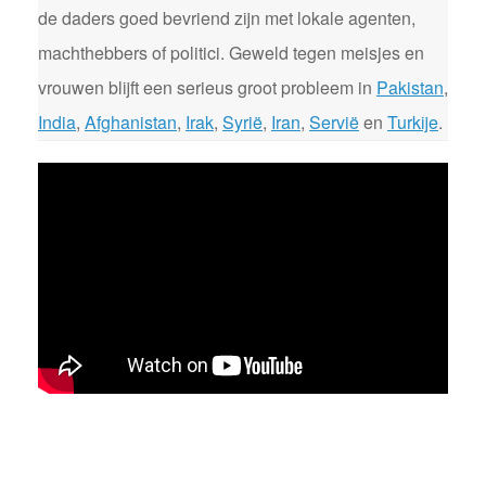
de daders goed bevriend zijn met lokale agenten,
machthebbers of politici. Geweld tegen meisjes en
vrouwen blijft een serieus groot probleem in
Pakistan
,
India
,
Afghanistan
,
Irak
,
Syrië
,
Iran
,
Servië
en
Turkije
.