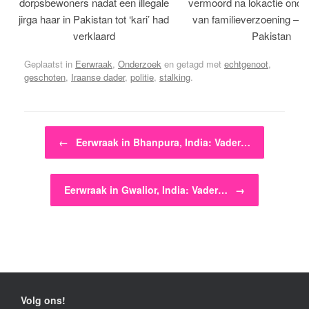
dorpsbewoners nadat een illegale
vermoord na lokactie ond
jirga haar in Pakistan tot ‘kari’ had
van familieverzoening – H
verklaard
Pakistan
Geplaatst in
Eerwraak
,
Onderzoek
en getagd met
echtgenoot
,
geschoten
,
Iraanse dader
,
politie
,
stalking
.
Bericht navigatie
←
Eerwraak in Bhanpura, India: Vader…
Eerwraak in Gwalior, India: Vader…
→
Volg ons!