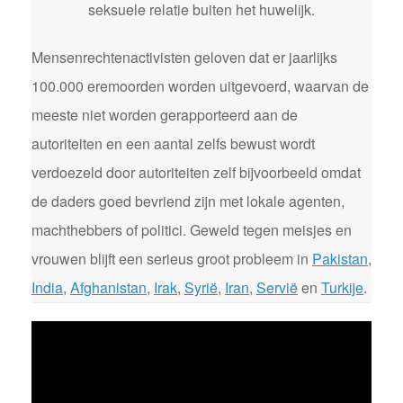
seksuele relatie buiten het huwelijk.
Mensenrechtenactivisten geloven dat er jaarlijks
100.000 eremoorden worden uitgevoerd, waarvan de
meeste niet worden gerapporteerd aan de
autoriteiten en een aantal zelfs bewust wordt
verdoezeld door autoriteiten zelf bijvoorbeeld omdat
de daders goed bevriend zijn met lokale agenten,
machthebbers of politici. Geweld tegen meisjes en
vrouwen blijft een serieus groot probleem in
Pakistan
,
India
,
Afghanistan
,
Irak
,
Syrië
,
Iran
,
Servië
en
Turkije
.