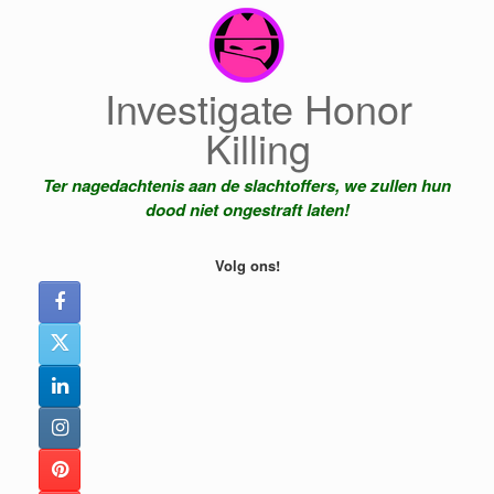
Ga
naar
de
inhoud
Investigate Honor
Killing
Ter nagedachtenis aan de slachtoffers, we zullen hun
dood niet ongestraft laten!
Volg ons!