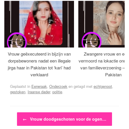
Vrouw geëxecuteerd in bijzijn van
Zwangere vrouw en ech
dorpsbewoners nadat een illegale
vermoord na lokactie ond
jirga haar in Pakistan tot ‘kari’ had
van familieverzoening – H
verklaard
Pakistan
Geplaatst in
Eerwraak
,
Onderzoek
en getagd met
echtgenoot
,
gestoken
,
Iraanse dader
,
politie
.
Bericht navigatie
←
Vrouw doodgeschoten voor de ogen…