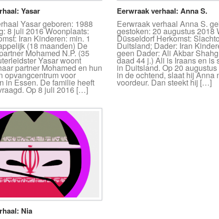
rhaal: Yasar
Eerwraak verhaal: Anna S.
rhaal Yasar geboren: 1988
Eerwraak verhaal Anna S. ge
: 8 juli 2016 Woonplaats:
gestoken: 20 augustus 2018 
mst: Iran Kinderen: min. 1
Düsseldorf Herkomst: Slachto
ppelijk (18 maanden) De
Duitsland; Dader: Iran Kinder
 partner Mohamed N.P. (35
geen Dader: Ali Akbar Shahgh
uterleidster Yasar woont
daad 44 j.) Ali is Iraans en is
haar partner Mohamed en hun
in Duitsland. Op 20 augustus
en opvangcentrum voor
in de ochtend, slaat hij Anna 
n in Essen. De familie heeft
voordeur. Dan steekt hij […]
raagd. Op 8 juli 2016 […]
rhaal: Nia