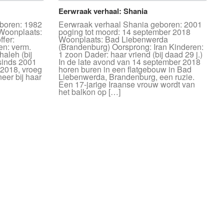
Eerwraak verhaal: Shania
boren: 1982
Eerwraak verhaal Shania geboren: 2001
Woonplaats:
poging tot moord: 14 september 2018
ffer:
Woonplaats: Bad Liebenwerda
en: verm.
(Brandenburg) Oorsprong: Iran Kinderen:
aleh (bij
1 zoon Dader: haar vriend (bij daad 29 j.)
 sinds 2001
In de late avond van 14 september 2018
 2018, vroeg
horen buren in een flatgebouw in Bad
neer bij haar
Liebenwerda, Brandenburg, een ruzie.
Een 17-jarige Iraanse vrouw wordt van
het balkon op […]