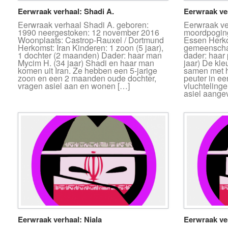
Eerwraak verhaal: Shadi A.
Eerwraak ve
Eerwraak verhaal Shadi A. geboren:
Eerwraak ve
1990 neergestoken: 12 november 2016
moordpoging
Woonplaats: Castrop-Rauxel / Dortmund
Essen Herko
Herkomst: Iran Kinderen: 1 zoon (5 jaar),
gemeenscha
1 dochter (2 maanden) Dader: haar man
dader: haar
Mycim H. (34 jaar) Shadi en haar man
jaar) De kle
komen uit Iran. Ze hebben een 5-jarige
samen met 
zoon en een 2 maanden oude dochter,
peuter in e
vragen asiel aan en wonen […]
vluchtelinge
asiel aangev
Eerwraak verhaal: Niala
Eerwraak ve