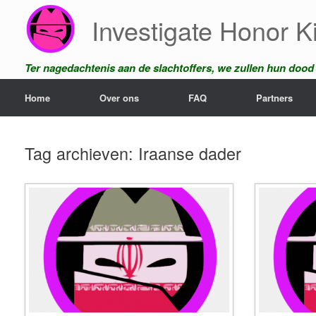
Ga
Investigate Honor Ki
naar
de
inhoud
Ter nagedachtenis aan de slachtoffers, we zullen hun dood n
Home
Over ons
FAQ
Partners
Tag archieven:
Iraanse dader