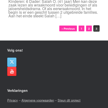
Kinderen: 6 Dader: Salah O. (41 jaar) Men kan deze
zaak lezen als wraakmoord voor beledigingen of als
jaloersheidsdrama. Of als eerwraakmoord. In het
begin is er een geschil tussen 2 uitgebreide families.
Aan het einde steekt Salah […]
Bericht navigatie
« Previous
1
2
3
Volg ons!
Verklaringen
Privacy
–
Algemene voorwaarden
–
Steun dit project