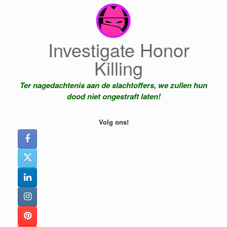
Ga
naar
de
inhoud
Investigate Honor
Killing
Ter nagedachtenis aan de slachtoffers, we zullen hun
dood niet ongestraft laten!
Volg ons!