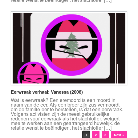
Eerwraak verhaal: Vanessa (2008)
Wat is eerwraak? Een eremoord is een moord in
naam van de eer. Als een broer zijn zus vermoordt
om de familie-eer te herstellen, is dat een eerwraak.
Volgens activisten zijn de meest gebruikelijke
redenen voor eerwraak als het slachtoffer: weigert
mee te werken aan een gearrangeerd huwelijk. de
relatie wenst te beëindigen. het slachtoffer […]
Bericht navigatie
1
2
3
Next »