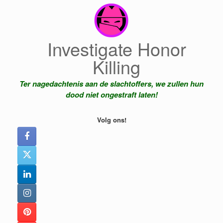
Ga
naar
de
inhoud
Investigate Honor
Killing
Ter nagedachtenis aan de slachtoffers, we zullen hun
dood niet ongestraft laten!
Volg ons!