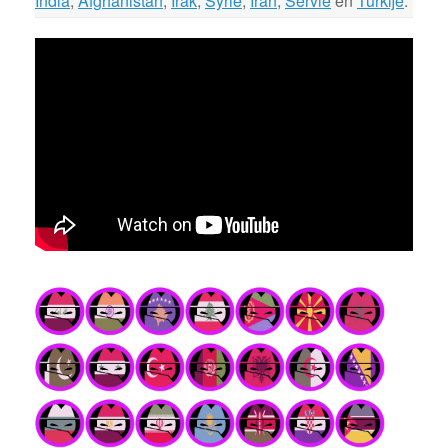
India
,
Afghanistan
,
Irak
,
Syrië
,
Iran
,
Servië
en
Turkije
.