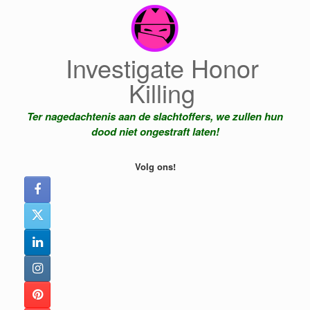
Ga
naar
de
inhoud
Investigate Honor
Killing
Ter nagedachtenis aan de slachtoffers, we zullen hun
dood niet ongestraft laten!
Volg ons!