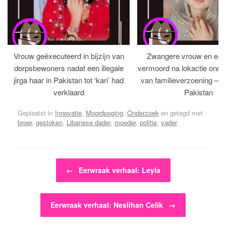
Vrouw geëxecuteerd in bijzijn van
Zwangere vrouw en ech
dorpsbewoners nadat een illegale
vermoord na lokactie ond
jirga haar in Pakistan tot ‘kari’ had
van familieverzoening – H
verklaard
Pakistan
Geplaatst in
Innovatie
,
Moordpoging
,
Onderzoek
en getagd met
broer
,
gestoken
,
Libanese dader
,
moeder
,
politie
,
vader
.
Bericht navigatie
←
Eerwraak verhaal: Leyla
Eerwraak verhaal: Neslihan Celik
→