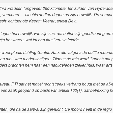
ndhra Pradesh (ongeveer 350 kilometer ten zuiden van Hyderabad
, vermoord — slechts dertien dagen na zijn huwelijk. De vermoe
esh’ echtgenote Keerthi Veeranjaneya Devi.
 tegen het huwelijk van zijn zus, dat buiten zijn goedkeuring om
jn bezwaren, wat tot een familieruzie leidde.
woonplaats richting Guntur. Rao, die volgens de politie meerd
men met twee medeplichtigen. Tijdens de reis werd Ganesh aan
ers brachten hem naar een nabijgelegen ziekenhuis, waar art
bureau PTI dat het motief rechtstreeks verband houdt met de afk
 een zaak geopend op basis van artikel 103(1), dat betrekking h
ten, die na de aanval zijn gevlucht. De moord heeft in de regio