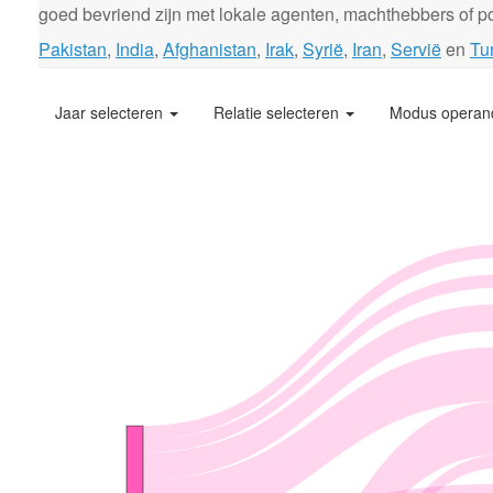
goed bevriend zijn met lokale agenten, machthebbers of pol
Pakistan
,
India
,
Afghanistan
,
Irak
,
Syrië
,
Iran
,
Servië
en
Tur