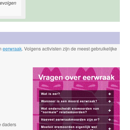
gevolgen
en
eerwraak
. Volgens activisten zijn de meest gebruikelijke
n
e daders