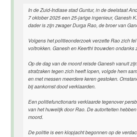
In de Zuid-Indiase stad Guntur, in de deelstaat A
7 oktober 2025 een 25-jarige ingenieur, Ganesh K.
dader is zijn zwager Durga Rao, de broer van Gan
Volgens het politieonderzoek verzette Rao zich fel
voltrokken. Ganesh en Keerthi trouwden ondanks zi
Op de dag van de moord reisde Ganesh vanuit zijn 
strafzaken tegen zich heeft lopen, volgde hem sa
en met messen meerdere keren gestoken. Omstand
bij aankomst dood verklaarden.
Een politiefunctionaris verklaarde tegenover pers
van het huwelijk door Rao. De autoriteiten hebben
moord.
De politie is een klopjacht begonnen op de verdach