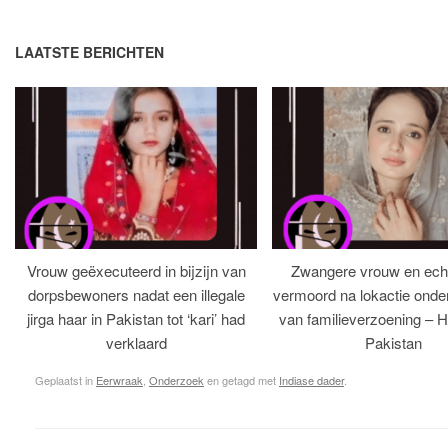
LAATSTE BERICHTEN
Vrouw geëxecuteerd in bijzijn van
Zwangere vrouw en ech
dorpsbewoners nadat een illegale
vermoord na lokactie ond
jirga haar in Pakistan tot ‘kari’ had
van familieverzoening – H
verklaard
Pakistan
Geplaatst in
Eerwraak
,
Onderzoek
en getagd met
Indiase dader
.