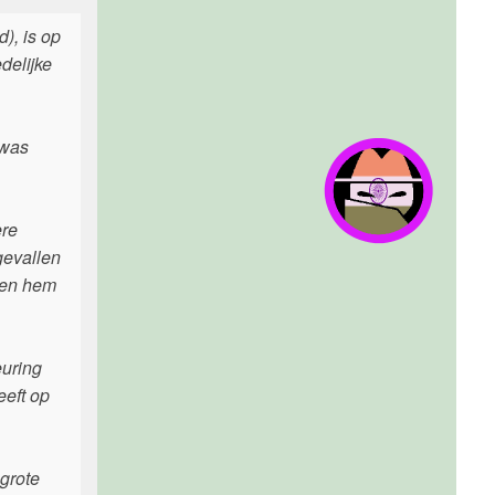
), is op
delijke
 was
ere
gevallen
sen hem
euring
eeft op
 grote