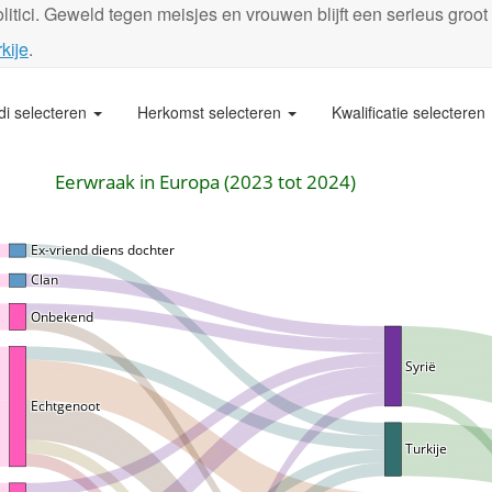
itici. Geweld tegen meisjes en vrouwen blijft een serieus groot
kije
.