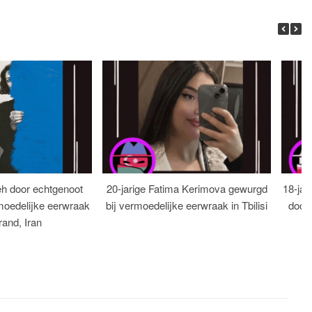
eh door echtgenoot
20-jarige Fatima Kerimova gewurgd
18-jar
moedelijke eerwraak
bij vermoedelijke eerwraak in Tbilisi
dood
rand, Iran