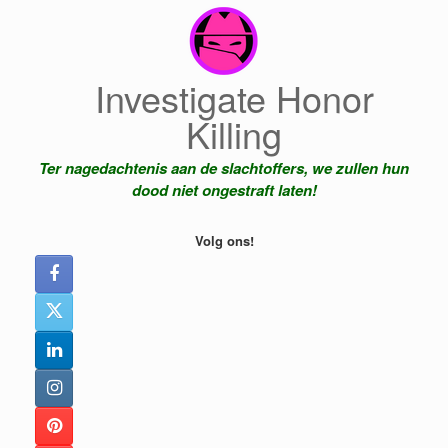
Ga
naar
de
inhoud
Investigate Honor
Killing
Ter nagedachtenis aan de slachtoffers, we zullen hun
dood niet ongestraft laten!
Volg ons!