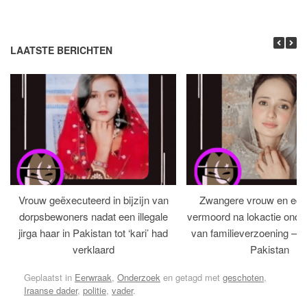
LAATSTE BERICHTEN
Vrouw geëxecuteerd in bijzijn van
Zwangere vrouw en ech
dorpsbewoners nadat een illegale
vermoord na lokactie ond
jirga haar in Pakistan tot ‘kari’ had
van familieverzoening – H
verklaard
Pakistan
Geplaatst in
Eerwraak
,
Onderzoek
en getagd met
geschoten
,
Iraanse dader
,
politie
,
vader
.