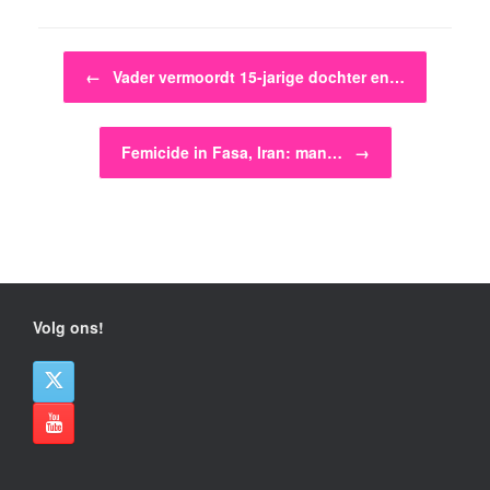
Bericht navigatie
←
Vader vermoordt 15-jarige dochter en…
Femicide in Fasa, Iran: man…
→
Volg ons!