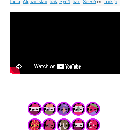
India
,
Afghanistan
,
Irak
,
Syrië
,
Iran
,
Servië
en
Turkije
.