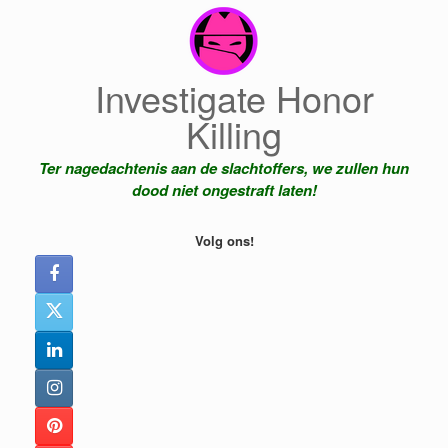
Ga
naar
de
inhoud
Investigate Honor
Killing
Ter nagedachtenis aan de slachtoffers, we zullen hun
dood niet ongestraft laten!
Volg ons!