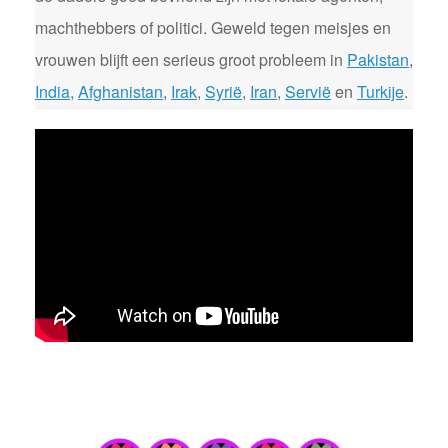
machthebbers of politici. Geweld tegen meisjes en
vrouwen blijft een serieus groot probleem in
Pakistan
,
India
,
Afghanistan
,
Irak
,
Syrië
,
Iran
,
Servië
en
Turkije
.