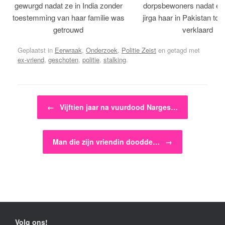
gewurgd nadat ze in India zonder
dorpsbewoners nadat een 
toestemming van haar familie was
jirga haar in Pakistan tot 
getrouwd
verklaard
Geplaatst in
Eerwraak
,
Onderzoek
,
Politie Zeist
en getagd met
ex-vriend
,
geschoten
,
politie
,
stalking
.
Bericht navigatie
←
Vijftien jaar na vuurdood Narges…
Man die zijn vriendin doodde…
→
Volg ons!