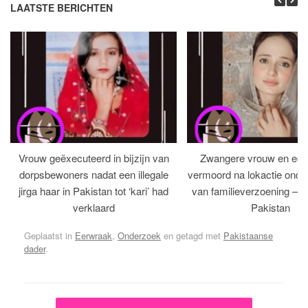
LAATSTE BERICHTEN
Vrouw geëxecuteerd in bijzijn van
Zwangere vrouw en ech
dorpsbewoners nadat een illegale
vermoord na lokactie ond
jirga haar in Pakistan tot ‘kari’ had
van familieverzoening – H
verklaard
Pakistan
Geplaatst in
Eerwraak
,
Onderzoek
en getagd met
Pakistaanse
dader
.
Bericht navigatie