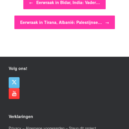
←
Eerwraak in Bidar, India: Vader…
Eerwraak in Tirana, Albanië: Palestijnse…
→
Volg ons!
Verklaringen
Privacy
–
Algemene voorwaarden
–
Steun dit project