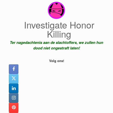
Ga
naar
de
inhoud
Investigate Honor
Killing
Ter nagedachtenis aan de slachtoffers, we zullen hun
dood niet ongestraft laten!
Volg ons!