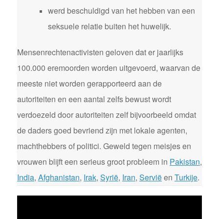
werd beschuldigd van het hebben van een
seksuele relatie buiten het huwelijk.
Mensenrechtenactivisten geloven dat er jaarlijks
100.000 eremoorden worden uitgevoerd, waarvan de
meeste niet worden gerapporteerd aan de
autoriteiten en een aantal zelfs bewust wordt
verdoezeld door autoriteiten zelf bijvoorbeeld omdat
de daders goed bevriend zijn met lokale agenten,
machthebbers of politici. Geweld tegen meisjes en
vrouwen blijft een serieus groot probleem in
Pakistan
,
India
,
Afghanistan
,
Irak
,
Syrië
,
Iran
,
Servië
en
Turkije
.